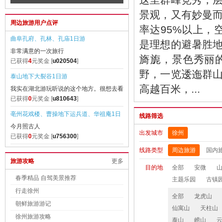
游【赠送泰山上行环保车】
村 纯玩3日游【畅销纯玩不带钱包的
景观，又有妙曼
周边旅游用户点评
行；赠送黄山往返景交、黄山上行索
率达95%以上，
含2早2正餐】
曲阜孔府、孔林、孔庙1日游
是理想的避暑胜
非常满意的一次旅行
旖旎，景色秀丽
已获得
4
元奖金 [
u020504
]
野，一览逶迤群
泰山地下大裂谷1日游
高越百米，...
我实在湖北游玩听说的这个地方。很想去看
看。终于得
已获得
0
元奖金 [
u810643
]
亳州花戏楼、曹操地下运兵道、华祖庵1日
线路筛选
今月照古人
游
出发城市
徐州
已获得
0
元奖金 [
u756300
]
线路类型
周边旅游
国内
江西庐山、三叠泉瀑布、东林大佛、激情漂
旅游攻略
更多
孩子玩的很开心
流 3日游【无购物 纯玩团】
目的地
全部
安微
已获得
0
元奖金 [
u047636
]
春季精品 自驾美景推荐
主题乐园
古镇
青岛一地皇家海滨一号、高品纯玩3日游
行走徐州
全部
龙虎山
旅行社很规范。导游侯青洋很负责任，有亲
朝鲜旅游游记
仙寓山
天柱山
和力，也很
已获得
0
元奖金 [
u941758
]
徐州旅游攻略
泰山
崂山