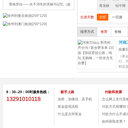
香格里拉——永不消失的美丽与记忆（超
青龙峡
牯牛降
多图片+详细攻略）
出游天数
全部
一日游
排序方式
推荐
价格
河南
玩.
出发
《举
行，
村后
8：30--20：00时服务热线：
新手上路
付款和发票
13291010118
加群，加微信，及手机
怎么网上支付及
付款。
奖金提现流程
号？
付款方式有哪些
什么是点评奖金
付款为什么不成
如何获取发票？