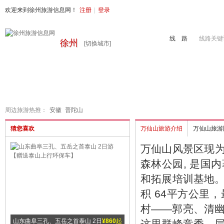
欢迎来到徐州旅游信息网！
注册
|
登录
线 路
线路关键
徐州
[切换城市]
首页
周边旅游
国内旅游
出境旅游
港澳游
徐州地接
周边旅游热推：
安徽
普陀山
猜您喜欢
万仙山旅游介绍
万仙山旅游
万仙山风景区现为
森林公园, 是国
和拓展培训基地
积 64平方公里，
村——郭亮、清
0
起
山东曲阜三孔、五岳之首泰山 2日
¥860
起
安徽黄山、翡翠谷/天湖漂流、宏
¥10
这里群峰竞秀，