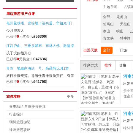
瓷都-
【纯玩0购物，游山玩水 八泉峡美】
游【赠送泰山上行环保车】
主题乐园
古镇
务舱
周边旅游用户点评
全部
龙虎山
亳州花戏楼、曹操地下运兵道、华祖庵1日
仙寓山
天柱山
今月照古人
泰山
崂山
游
已获得
0
元奖金 [
u756300
]
青龙峡
牯牛降
江西庐山、三叠泉瀑布、东林大佛、激情漂
出游天数
全部
一日游
孩子玩的很开心
流 3日游【无购物 纯玩团】
已获得
0
元奖金 [
u047636
]
排序方式
推荐
价格
青岛一地皇家海滨一号、高品纯玩3日游
旅行社很规范。导游侯青洋很负责任，有亲
河南
和力，也很
已获得
0
元奖金 [
u941758
]
版“
出发
曲阜孔府、孔林、孔庙1日游
景比
住宿
旅游攻略
更多
非常满意的一次旅行
已获得
4
元奖金 [
u020504
]
春季精品 自驾美景推荐
河南
泰山地下大裂谷1日游
行走徐州
2+
我实在湖北游玩听说的这个地方。很想去看
出发
朝鲜旅游游记
看。终于得
已获得
0
元奖金 [
u810643
]
峰林
徐州旅游攻略