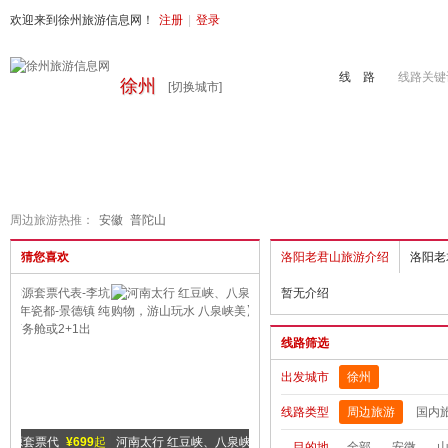
欢迎来到徐州旅游信息网！
注册
|
登录
线 路
线路关键
徐州
[切换城市]
首页
周边旅游
国内旅游
出境旅游
港澳游
徐州地接
周边旅游热推：
安徽
普陀山
猜您喜欢
洛阳老君山旅游介绍
洛阳老
暂无介绍
线路筛选
出发城市
徐州
线路类型
周边旅游
国内
99
起
河南太行 红豆峡、八泉峡 2日游
¥300
起
山东曲阜三孔、五岳之首泰山 2日
¥
目的地
全部
安微