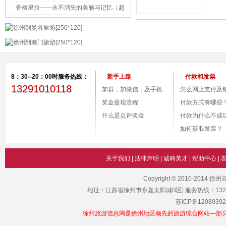
香格里拉——永不消失的美丽与记忆（超
多图片+详细攻略）
8：30--20：00时服务热线：
新手上路
付款和发票
13291010118
加群，加微信，及手机
怎么网上支付及
付款。
奖金提现流程
号？
付款方式有哪些
什么是点评奖金
付款为什么不成
如何获取发票？
关于我们
|
法律声明
|
诚聘英才
|
帮助中心
|
Copyright © 2010-2014 
地址：江苏省徐州市永嘉太阳城B区| 服务热线：1329101011
苏ICP备12080392
徐州旅游信息网是徐州地区领先的旅游综合网站—部分图