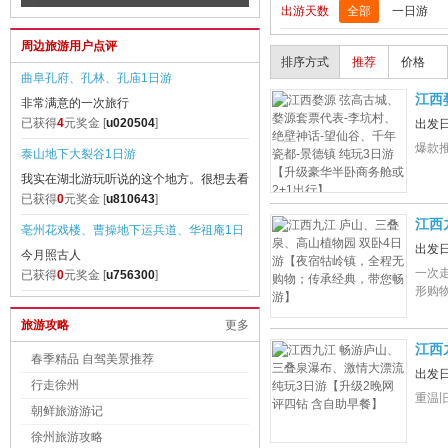
出游天数
全部
一日游
游【赠送泰山上行环保车】
村 纯玩3日游【畅销纯玩不带钱包的
周边旅游用户点评
行；赠送黄山往返景交、黄山上行索
排序方式
推荐
价格
含2早2正餐】
曲阜孔府、孔林、孔庙1日游
江西
非常满意的一次旅行
都-
已获得
4
元奖金 [
u020504
]
出发
爆款
泰山地下大裂谷1日游
我实在湖北游玩听说的这个地方。很想去看
看。终于得
已获得
0
元奖金 [
u810643
]
江西
亳州花戏楼、曹操地下运兵道、华祖庵1日
购物
出发
今月照古人
游
一次
已获得
0
元奖金 [
u756300
]
形购
江西庐山、三叠泉瀑布、东林大佛、激情漂
旅游攻略
更多
孩子玩的很开心
流 3日游【无购物 纯玩团】
江西
已获得
0
元奖金 [
u047636
]
春季精品 自驾美景推荐
评四
出发
青岛一地皇家海滨一号、高品纯玩3日游
行走徐州
重温
旅行社很规范。导游侯青洋很负责任，有亲
朝鲜旅游游记
和力，也很
已获得
0
元奖金 [
u941758
]
徐州旅游攻略