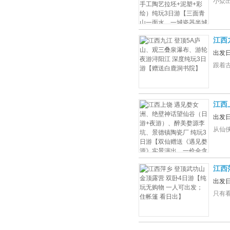
小众出
江西
游【
出发
跟着
江西
坑、
出发
全含
从仙
江西
住帐
出发
只有