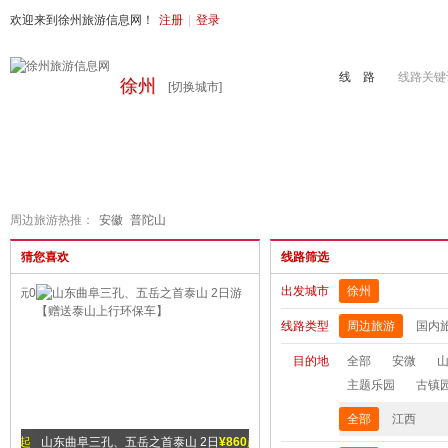
欢迎来到徐州旅游信息网！
注册
|
登录
线 路
线路关键
徐州
[切换城市]
首页
周边旅游
国内旅游
出境旅游
港澳游
徐州地接
周边旅游热推：
安徽
普陀山
猜您喜欢
线路筛选
出发城市
徐州
线路类型
周边旅游
国内
目的地
全部
安微
主题乐园
古镇
全部
江西
0
起
山东曲阜三孔、五岳之首泰山 2日
¥860
起
安徽黄山、翡翠谷/天湖漂流、宏
¥10