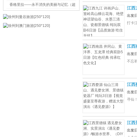
香格里拉——永不消失的美丽与记忆（超
江西
多图片+详细攻略）
山、
出发
打卡
江西
色文
出发
不忘初
江西
宴至
出发
寻仙
江西
工陶
出发
窑】