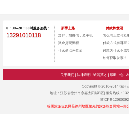
8：30--20：00时服务热线：
新手上路
付款和发票
13291010118
加群，加微信，及手机
怎么网上支付及
付款。
奖金提现流程
号？
付款方式有哪些
什么是点评奖金
付款为什么不成
如何获取发票？
关于我们
|
法律声明
|
诚聘英才
|
帮助中心
|
Copyright © 2010-2014 
地址：江苏省徐州市永嘉太阳城B区| 服务热线：1329101011
苏ICP备12080392
徐州旅游信息网是徐州地区领先的旅游综合网站—部分图