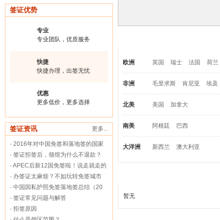
签证优势
专业
热门签证国家
专业团队，优质服务
快捷
欧洲
英国
瑞士
法国
荷兰
快捷办理，出签无忧
非洲
毛里求斯
肯尼亚
埃及
优惠
更多低价，更多选择
北美
美国
加拿大
南美
阿根廷
巴西
签证资讯
更多...
·
2016年对中国免签和落地签的国家
大洋洲
新西兰
澳大利亚
·
签证拒签后，领馆为什么不退款？
·
APEC后新12国免签啦！说走就走的
热卖亚洲签证
·
办签证太麻烦？不如玩转免签城市
·
中国因私护照免签落地签总结（20
暂无
·
签证常见问题与解答
·
拒签原因
·
什么是领区范围？