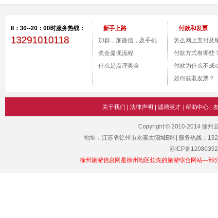
8：30--20：00时服务热线：
新手上路
付款和发票
13291010118
加群，加微信，及手机
怎么网上支付及
付款。
奖金提现流程
号？
付款方式有哪些
什么是点评奖金
付款为什么不成
如何获取发票？
关于我们
|
法律声明
|
诚聘英才
|
帮助中心
|
Copyright © 2010-2014 
地址：江苏省徐州市永嘉太阳城B区| 服务热线：1329101011
苏ICP备12080392
徐州旅游信息网是徐州地区领先的旅游综合网站—部分图