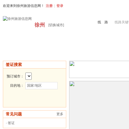
欢迎来到徐州旅游信息网！
注册
|
登录
线 路
线路关键
徐州
[切换城市]
首页
周边旅游
国内旅游
出境旅游
港澳游
徐州地接
签证搜索
预订城市：
目的地：
常见问题
更多
·
签证