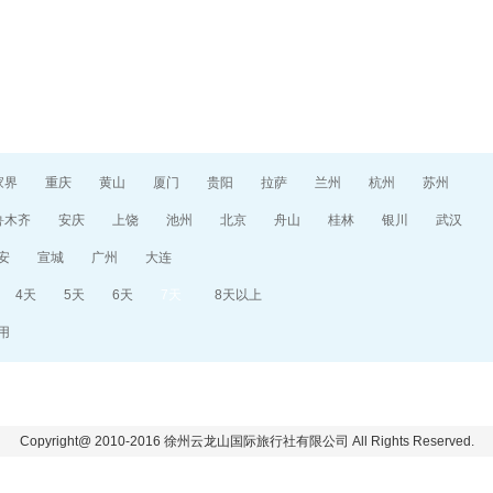
目的地指南
游记攻略
家界
重庆
黄山
厦门
贵阳
拉萨
兰州
杭州
苏州
鲁木齐
安庆
上饶
池州
北京
舟山
桂林
银川
武汉
安
宣城
广州
大连
4天
5天
6天
7天
8天以上
用
Copyright@ 2010-2016 徐州云龙山国际旅行社有限公司 All Rights Reserved.