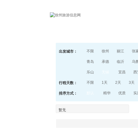
首页
不限
徐州
丽江
张
出发城市：
青岛
承德
临沂
乌
乐山
无锡
宜昌
西
不限
1天
2天
3天
行程天数：
默认
精华
优质
实
排序方式：
暂无