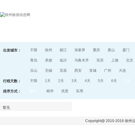
首页
目的地指南
游记
不限
徐州
丽江
张家界
重庆
黄山
厦门
出发城市：
青岛
承德
临沂
乌鲁木齐
安庆
上饶
北京
乐山
无锡
宜昌
西安
宣城
广州
大连
不限
1天
2天
3天
4天
5天
6天
7天
行程天数：
默认
精华
优质
实用
排序方式：
暂无
Copyright@ 2010-2016 徐