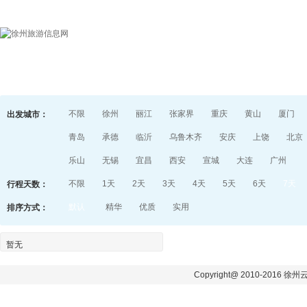
首页
目的地指南
游记
不限
徐州
丽江
张家界
重庆
黄山
厦门
出发城市：
青岛
承德
临沂
乌鲁木齐
安庆
上饶
北京
乐山
无锡
宜昌
西安
宣城
大连
广州
不限
1天
2天
3天
4天
5天
6天
7天
行程天数：
默认
精华
优质
实用
排序方式：
暂无
Copyright@ 2010-2016 徐