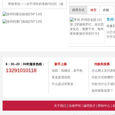
香格里拉——永不消失的美丽与记忆（超
排序方式
推荐
价格
多图片+详细攻略）
常州
更有
出发
以恐
世界
8：30--20：00时服务热线：
新手上路
付款和发票
13291010118
加群，加微信，及手机
怎么网上支付及
付款。
奖金提现流程
号？
付款方式有哪些
什么是点评奖金
付款为什么不成
如何获取发票？
关于我们
|
法律声明
|
诚聘英才
|
帮助中心
|