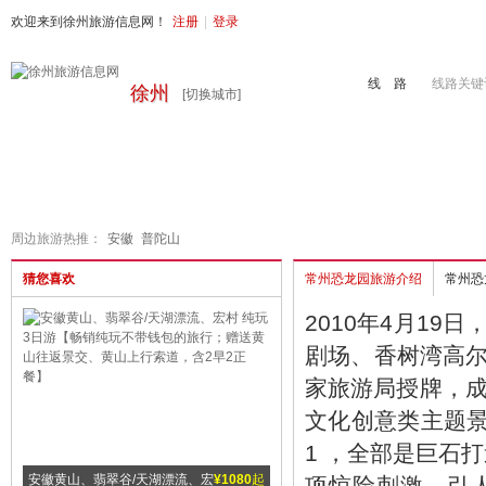
欢迎来到徐州旅游信息网！
注册
|
登录
线 路
线路关键
徐州
[切换城市]
首页
周边旅游
国内旅游
出境旅游
港澳游
徐州地接
周边旅游热推：
安徽
普陀山
猜您喜欢
常州恐龙园旅游介绍
常州恐
2010年4月1
剧场、香树湾高
家旅游局授牌，成
文化创意类主题景
1 ，全部是巨石
0
起
安徽黄山、翡翠谷/天湖漂流、宏
¥1080
起
安徽祈福九华山、99米地藏王圣
¥4
项惊险刺激、引