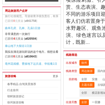
村 纯玩3日游【畅销纯玩不带钱包的旅
像、观音殿 2日游【许大愿、拜大佛
赏、生态表演、
周边旅游用户点评
行；赠送黄山往返景交、黄山上行索道，
不同的游乐项目
含2早2正餐】
青岛一地皇家海滨一号、高品纯玩3日游
客人们仿若置身于
旅行社很规范。导游侯青洋很负责任，有亲
水野趣区、观鱼
和力，也很
已获得
0
元奖金 [
u941758
]
演、绿色迷宫以
曲阜孔府、孔林、孔庙1日游
计，既新...
非常满意的一次旅行
已获得
4
元奖金 [
u020504
]
泰山地下大裂谷1日游
线路筛选
我实在湖北游玩听说的这个地方。很想去看
出发城市
徐州
看。终于得
已获得
0
元奖金 [
u810643
]
线路类型
周边旅游
国内
亳州花戏楼、曹操地下运兵道、华祖庵1日
旅游攻略
更多
今月照古人
游
目的地
全部
安微
已获得
0
元奖金 [
u756300
]
春季精品 自驾美景推荐
主题乐园
古镇
江西庐山、三叠泉瀑布、东林大佛、激情漂
行走徐州
全部
横店影视
孩子玩的很开心
朝鲜旅游游记
流 3日游【无购物 纯玩团】
已获得
0
元奖金 [
u047636
]
出游天数
全部
一日游
徐州旅游攻略