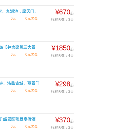
¥670
堂、九洲池，应天门、
起
精品纯玩团，巅峰双夜
0元
0元奖金
行程天数：3天
查看详情
¥1850
日游【包含栾川三大景
起
0元
0元奖金
行程天数：4天
查看详情
¥298
马寺、洛邑古城、丽景门
起
0元
0元奖金
行程天数：2天
查看详情
¥370
宿升级景区蓝晟度假酒
起
0元
0元奖金
行程天数：2天