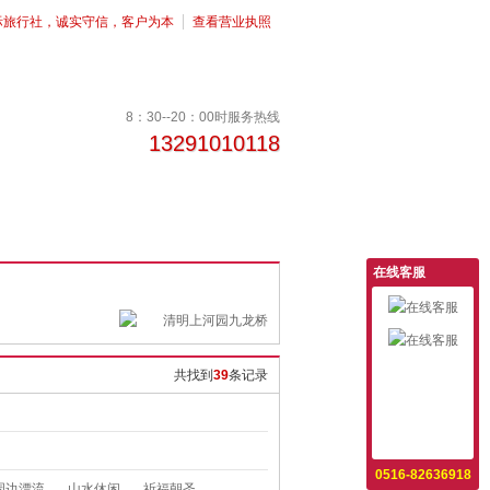
际旅行社，诚实守信，客户为本
查看营业执照
8：30--20：00时服务热线
13291010118
在线客服
意见反馈
共找到
39
条记录
设为首页
收藏本站
0516-82636918
江西婺源 弦高古城、婺源套票代
¥699
起
河南太行 红豆峡、八泉峡 2日游
¥300
起
周边漂流
山水休闲
祈福朝圣