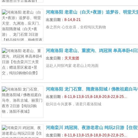
河南洛阳 老君山（白天+夜游）追梦谷、明堂天
洛阳隋唐城（白天+夜游）、龙门石窟 3日游【
出发日期：
8-14,8-21
景】
春之所向 心生欢喜，全程纯玩无购物
河南洛阳 老君山、重渡沟、鸡冠洞 单高单卧4
点；赠送景区索道+景交，纯玩0购物0自费】
出发日期：
天天发团
远赴人间惊鸿宴 老君山上吃泡面
河南洛阳 龙门石窟、隋唐洛阳城 / 佛教祖庭白
夜市 2日游【纯玩0购物，洛阳不夜城】
出发日期：
8-11,8-13,8-15,8-18,8-20,8-22,8-25...
欲问古今兴废事，请君只看洛阳城
河南栾川 鸡冠洞、夜游老君山 纯玩2日游【住
店，汽车升级2+1保姆车，旅途更舒适】
出发日期：
8-11,8-13,8-15,8-18,8-20,8-22,8-25...