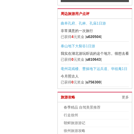
纯玩0购物，游山玩水 八泉峡美】
游【赠送泰山上行环保车】
村
周边旅游用户点评
行
含
曲阜孔府、孔林、孔庙1日游
非常满意的一次旅行
已获得
4
元奖金 [
u020504
]
泰山地下大裂谷1日游
我实在湖北游玩听说的这个地方。很想去看
看。终于得
已获得
0
元奖金 [
u810643
]
亳州花戏楼、曹操地下运兵道、华祖庵1日
今月照古人
游
已获得
0
元奖金 [
u756300
]
江西庐山、三叠泉瀑布、东林大佛、激情漂
旅游攻略
更多
孩子玩的很开心
流 3日游【无购物 纯玩团】
已获得
0
元奖金 [
u047636
]
春季精品 自驾美景推荐
青岛一地皇家海滨一号、高品纯玩3日游
行走徐州
旅行社很规范。导游侯青洋很负责任，有亲
朝鲜旅游游记
和力，也很
已获得
0
元奖金 [
u941758
]
徐州旅游攻略