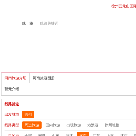
徐州云龙山国
线 路
线路关键词
境旅游
港澳游
徐州地接
出国签证
河南旅游介绍
河南旅游图册
暂无介绍
线路筛选
出发城市
徐州
线路类型
周边旅游
国内旅游
出境旅游
港澳游
徐州地接
徽黄山、翡翠谷/天湖漂流、宏
¥1080
起
安徽祈福九华山、99米地藏王圣
¥450
起
目的地
全部
安微
山东
浙江
河南
江苏
上海
江西