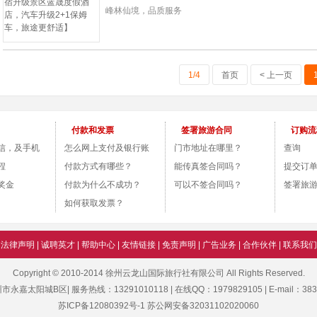
峰林仙境，品质服务
1/4
首页
< 上一页
付款和发票
签署旅游合同
订购流
信，及手机
怎么网上支付及银行账
门市地址在哪里？
查询
程
号？
付款方式有哪些？
能传真签合同吗？
提交订
奖金
付款为什么不成功？
可以不签合同吗？
签署旅
如何获取发票？
|
法律声明
|
诚聘英才
|
帮助中心
|
友情链接
|
免责声明
|
广告业务
|
合作伙伴
|
联系我们
Copyright © 2010-2014 徐州云龙山国际旅行社有限公司 All Rights Reserved.
太阳城B区| 服务热线：13291010118 | 在线QQ：1979829105 | E-mail：3834
苏ICP备12080392号-1
苏公网安备32031102020060