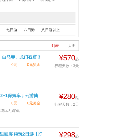
表-李坑村、绝壁神话-望仙谷、千年瓷都-
【纯玩0购物，游山玩水 八泉峡美】
景德镇 纯玩3日游【升级豪华半卧商务舱
或2+1出行】
七日游
八日游
八日游以上
列表
大图
¥570
、白马寺、龙门石窟 3
起
0元
0元奖金
行程天数：3天
查看详情
¥280
2+1保姆车；云游仙
起
0元
0元奖金
行程天数：2天
含纯玩无购物。
查看详情
¥298
里画廊 纯玩2日游【打
起