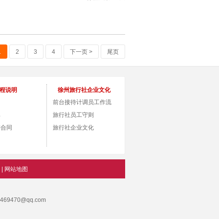
查看详情
1
2
3
4
下一页 >
尾页
程说明
徐州旅行社企业文化
前台接待计调员工作流
单
程
旅行社员工守则
游合同
旅行社企业文化
|
网站地图
69470@qq.com