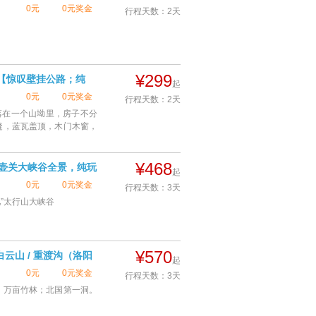
0元
0元奖金
行程天数：2天
查看详情
¥299
游【惊叹壁挂公路；纯
起
0元
0元奖金
行程天数：2天
落在一个山坳里，房子不分
查看详情
缝，蓝瓦盖顶，木门木窗，
。
¥468
【壶关大峡谷全景，纯玩
起
0元
0元奖金
行程天数：3天
”太行山大峡谷
查看详情
¥570
云山 / 重渡沟（洛阳
起
奇境栾川之云海奇观】
0元
0元奖金
行程天数：3天
、万亩竹林；北国第一洞。
查看详情