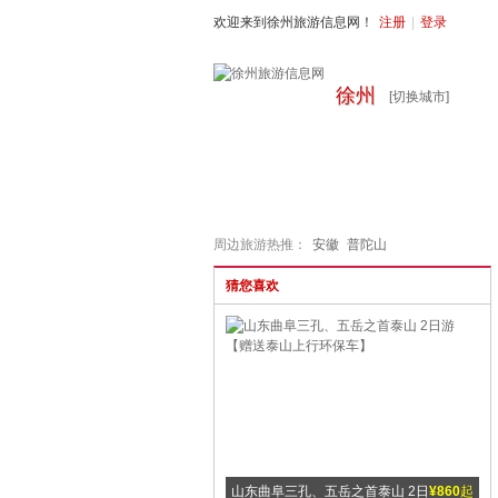
欢迎来到徐州旅游信息网！
注册
|
登录
徐州
[切换城市]
首页
周边旅游
国内旅游
出
周边旅游热推：
安徽
普陀山
猜您喜欢
南太行 红豆峡、八泉峡 2日游
¥300
起
山东曲阜三孔、五岳之首泰山 2日
¥860
起
安