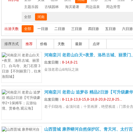
 纯玩3日游【畅销纯玩不带钱包的旅
像、观音殿 2日游【许大愿、拜大佛】
主题乐园
古镇园林
海滨避暑
周边温泉
周边滑雪
；赠送黄山往返景交、黄山上行索道，
全部
河南
2早2正餐】
出游天数
全部
一日游
二日游
三日游
四日游
五日游
六日游
排序方式
推荐
价格
天数
最新
点评
河南栾川 老君山白天+夜景、洛邑古城、丽景门
日游【不到丽景门，往来洛阳城】
出发日期：
8-14,8-21
金顶老君山&纯玩之旅
河南栾川 老君山 追梦谷 精品2日游【可升级豪华
境、赏春色 观云海】
出发日期：
8-11,8-13,8-15,8-18,8-20,8-22,8-25...
老子归隐地，金顶问道；十里画屏，绝壁栈道；门票全
山西晋城 康养蟒河自然保护区、青天河、太行百