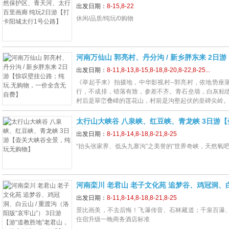
卡阳城太行1号公路】
出发日期：
8-15,8-22
休闲/品质/纯玩/0购物
河南万仙山 郭亮村、丹分沟 / 新乡胖东来 2日
玩.无购物，一价全含无自费】
出发日期：
8-11,8-13,8-15,8-18,8-20,8-22,8-25...
《举起手来》拍摄地，中华影视村--郭亮村，依地势座
行，不成排，错落有致，参差不齐。青石垒墙，白灰粘
村后是翠峦叠嶂的莲花山，村前是沟壑起伏的皇碑尖岭
太行山大峡谷 八泉峡、红豆峡、青龙峡 3日游
无购物】
出发日期：
8-11,8-14,8-18,8-21,8-25
“抬头张家界、低头九寨沟”之美誉的“世界奇峡，天然氧吧
河南栾川 老君山 老子文化苑 追梦谷、鸡冠洞、白
版“哀牢山”） 3日游【游“道教胜地”老君山，
出发日期：
8-11,8-14,8-18,8-21,8-25
景比画美，不去后悔！飞瀑传音、石林藏道；千泉百瀑
住宿升级一晚商务酒店标准