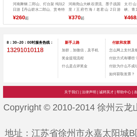
景区、
河南舞钢 二郎山、灯台架 纯玩2
河南尧山大峡谷漂流、墨子战国
太行山
入现实
日游【丹山碧水二郎山、赏奇特
里 / 王府竹海 / 老君山 2日游
峡、青
竹的浪
红岩地貌、览中原水上画卷。一
【纯玩无购物，墨子战国里赠送
全景，
¥260
¥370
¥468
起
起
价全含】
篝火晚会或电音节+水世界】
8：30--20：00时服务热线：
新手上路
付款和发票
13291010118
加群，加微信，及手机
怎么网上支付及
付款。
奖金提现流程
号？
付款方式有哪些
什么是点评奖金
付款为什么不成
如何获取发票？
关于我们
|
法律声明
|
诚聘英才
|
帮助中心
|
Copyright © 2010-2014 徐州云
地址：江苏省徐州市永嘉太阳城B区| 服