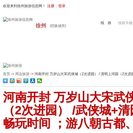
欢迎来到徐州旅游信息网！
注册
|
登录
线 路
线路关键
徐州
[切换城市]
首页
周边旅游
国内旅游
出境旅游
港澳游
徐州地接
首页
->
周边旅游
-> 河南开封 万岁山大宋武侠城（2次进园） / 清明上河园（2次
河南开封 万岁山大宋武侠
（2次进园） /武侠城+
畅玩时间 ；游八朝古都