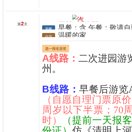
2
开封
徐州
第
天
早餐：含 午餐：敬请自
行程
用餐
温暖的家
住宿
选一报名游览
A线路：
二次进园游
州。
B线路：
早餐
后游览A
（自愿自理门票原价12
周岁以下半票；70
时）
（提前一天报
份证）
仿《清明上