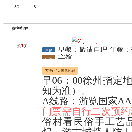
30
31
参考行程
1
徐州
开封
第
天
早餐：敬请自理 午餐：
行程
用餐
宾馆
住宿
万岁山*大宋武侠城
早06：00徐州指
知为准）。
A线路：
游览国家A
门票需自行二次预约
俗村看民俗手工艺
煌，游古城墙人防