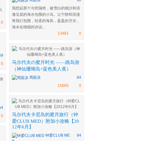
周菇凉
90
是
我想起那个与世隔绝，被雪白的细沙和清
为
澈见底的海水包围的小岛。让宁静和浪漫
将我们包围，轻柔的海风，盈盈的月光，
0
海水在细细的诉说...
13481
0
59
马尔代夫の蜜月时光 ——跳岛游
0
（神仙珊瑚岛+蓝色美人蕉）
周菇凉
84
15665
0
64
马尔代夫卡尼岛的蜜月旅行（钟
0
爱CLUB MED）附加小攻略【20
12年6月】
钟爱CLUB ME
84