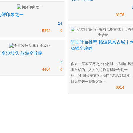
朝鲜印象之一
8176
24
5578
0
驴友吐血推荐 畅游凤凰古城十
省钱全攻略
宁夏沙坡头 旅游全攻略
2
作为一座国家历史文化名城，凤凰的风
4404
0
将自然的、人文的特质有机融合到一
处，“中国最美丽的小城”之称名副其实
但近年来一些欺客宰...
6914