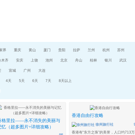
目的地指南
游记攻略
家界
重庆
黄山
厦门
贵阳
拉萨
兰州
杭州
苏州
鲁木齐
安庆
上饶
池州
北京
舟山
桂林
银川
武汉
安
宣城
广州
大连
4天
5天
6天
7天
8天以上
用
香港自由行攻略
香格里拉——永不消失的美丽与
徐州旅行社
记忆（超多图片+详细攻略）
香港有“东方之珠”的美誉，人口约713万