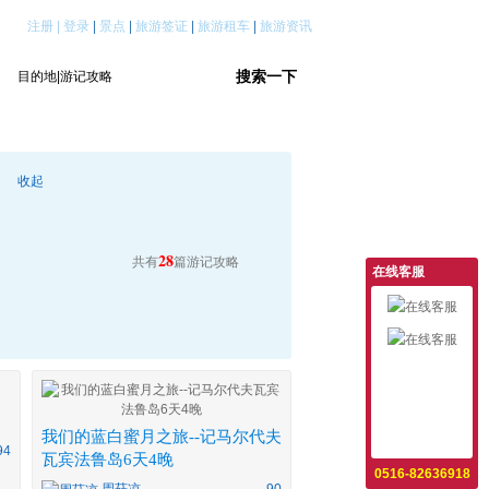
注册
|
登录
|
景点
|
旅游签证
|
旅游租车
|
旅游资讯
收起
28
共有
篇游记攻略
在线客服
意见反馈
设为首页
我们的蓝白蜜月之旅--记马尔代夫
收藏本站
94
瓦宾法鲁岛6天4晚
0516-82636918