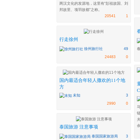
两汉文化的发源地，这里有“彭祖故国、刘
邦故里、项羽故都”之称。
20541
1
行走徐州
徐州旅行社
49
24483
0
国内最适合年轻人撒欢的11个地
方
未知
3
2990
0
余
泰国旅游 注意事项
泰国国家旅游局
3