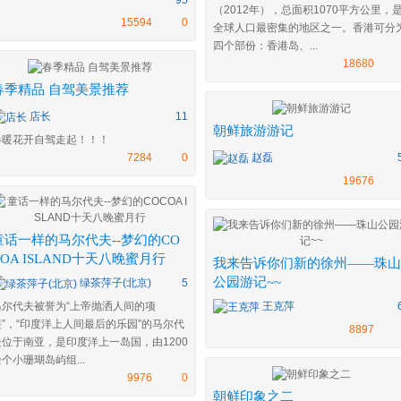
95
（2012年），总面积1070平方公里，
15594
0
全球人口最密集的地区之一。香港可分
四个部份：香港岛、...
18680
春季精品 自驾美景推荐
店长
11
朝鲜旅游游记
春暖花开自驾走起！！！
7284
0
赵磊
19676
童话一样的马尔代夫--梦幻的CO
COA ISLAND十天八晚蜜月行
我来告诉你们新的徐州——珠山
公园游记~~
绿茶萍子(北京)
5
马尔代夫被誉为“上帝抛洒人间的项
王克萍
链”，“印度洋上人间最后的乐园”的马尔代
8897
夫位于南亚，是印度洋上一岛国，由1200
个小珊瑚岛屿组...
9976
0
朝鲜印象之二