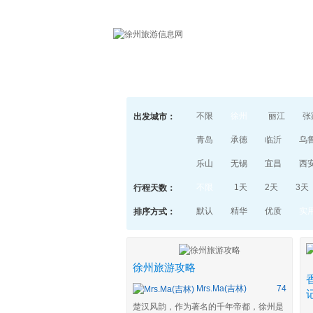
首页
不限
徐州
丽江
张
出发城市：
青岛
承德
临沂
乌
乐山
无锡
宜昌
西
不限
1天
2天
3天
行程天数：
默认
精华
优质
实
排序方式：
徐州旅游攻略
Mrs.Ma(吉林)
74
楚汉风韵，作为著名的千年帝都，徐州是