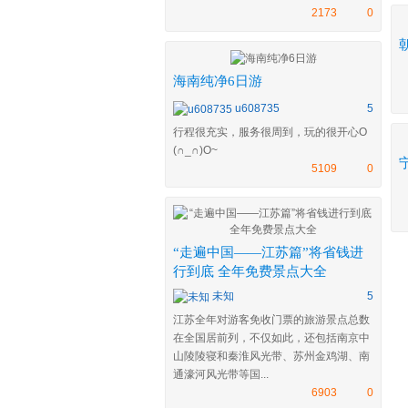
2173
0
海南纯净6日游
u608735
5
行程很充实，服务很周到，玩的很开心O
(∩_∩)O~
5109
0
“走遍中国——江苏篇”将省钱进
行到底 全年免费景点大全
未知
5
江苏全年对游客免收门票的旅游景点总数
在全国居前列，不仅如此，还包括南京中
山陵陵寝和秦淮风光带、苏州金鸡湖、南
通濠河风光带等国...
6903
0