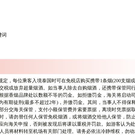
键词
规定，每位乘客入境泰国时可在免税店购买携带1条烟(200支烟或
交税或放弃超量烟酒。如当事人除去自购烟酒，还携带保管同
根据香烟品牌处以数额不等的罚金。如拒缴罚金，海关将启动
为有期徒刑(最多不超过2年)，并缴罚金。其间，当事人不得保
部分交海关保管，支付小额保管费并索要票据，离境时凭票据
时，请勿替任何人保管免税烟酒，或将烟酒交给他人保管，防
向海关申报，否则被发现后将课以重税并罚款。如游客认为处罚不
料，工作人员将材料转至机场有关部门处理。请务必依法冷静维权，勿