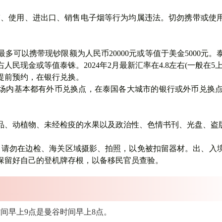
带、使用、进出口、销售电子烟等行为均属违法。切勿携带或使
多可以携带现钞限额为人民币20000元或等值于美金5000元
民现金或等值泰铢。2024年2月最新汇率在4.8左右(一般在5
提前预约，在银行兑换。
场内基本都有外币兑换点，在泰国各大城市的银行或外币兑换点
品、动植物、未经检疫的水果以及政治性、色情书刊、光盘、盗
。
请勿
在边检、海关区域
摄影、拍照
，以免被扣留器材。出、入
保留好自己的登机牌存根
，以备移民官员查验。
间早上9点是曼谷时间早上8点。