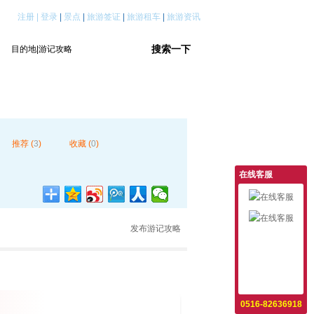
注册
|
登录
|
景点
|
旅游签证
|
旅游租车
|
旅游资讯
推荐 (
3
)
收藏 (
0
)
在线客服
发布游记攻略
意见反馈
设为首页
收藏本站
0516-82636918