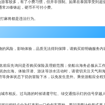
因为游客较多，有了小费习惯，但并非强制。如果在泰国享受到超
通常20泰铢起，硬币不可付小费。
、打麻将都是违法行为。
：
物的风险，影响体验，品质无法得到保障，请购买前明确服务内
名前应先询问是否购买保险及理赔范围；坐船出海务必服从工
劣勿出海。体验浮潜、游泳等涉水活动时，请密切关注天气和
劳等身体状态下切勿冒险下水，以免发生意外。
乘坐游船
应全程
的城市相反。过马路的时候请遵守红、绿交通指示灯的信号穿越
根据行程特点分为打表和一口价包车两种，要问清楚计价形式再