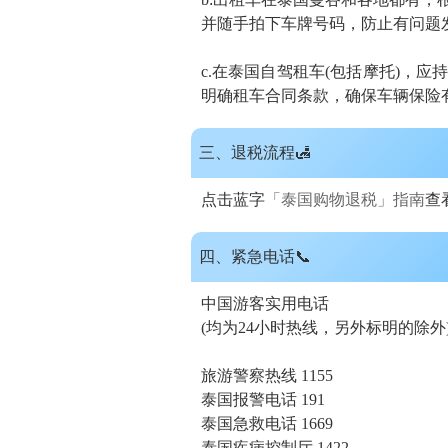
并随手拍下车牌号码，防止有问题
c.在泰国
自驾
租车(包括摩托)，
明确租车合同条款，确保车辆保险
三、退税流程
🛃
点击蓝字
「泰国购物退税」指南
查
四、紧急电话
📞
中国游客实用电话
(均为24小时热线，另外标明的除外
旅游警察热线 1155
泰国报警电话 191
泰国急救电话 1669
泰国疾病控制厅 1422