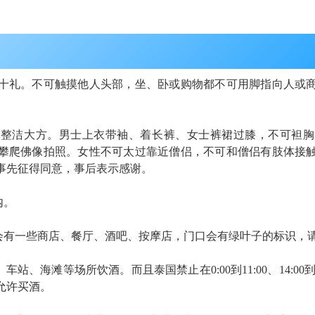
十礼
。不可触摸他人头部，坐、卧或购物都不可用脚指向人或
装应整洁大方。男士上衣带袖、着长裤、女士裤裙过膝，不可袒
攀爬佛像拍照。女性不可太过靠近僧侣，不可和僧侣有肢体接
事先征得同意，事后表示感谢。
内
。
头会有一些商店、餐厅、酒吧、按摩店，门口会有绿叶子的标识，
、海滩等场所饮酒。而且泰国禁止在0:00到11:00、14:00
允许买酒。