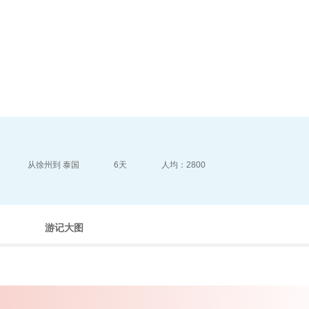
目的地指南
游记攻略
从徐州到 泰国
6天
人均：2800
游记大图