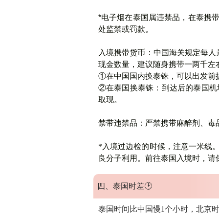
*电子烟
在泰国属违禁品，在泰携
处监禁或罚款。
入境携带货币
：中国海关规定每人最
现金数量，建议随身携带一两千左右人
①在中国国内换泰铢，可以出发前
②在泰国换泰铢：到达后的泰国机
取现。
禁带违禁品
：严禁携带麻醉剂、毒
*入境过边检的时候，
注意一米线
良分子利用。前往泰国入境时，
请
四、泰国时差
🕑
泰国时间比中国慢1个小时，北京时