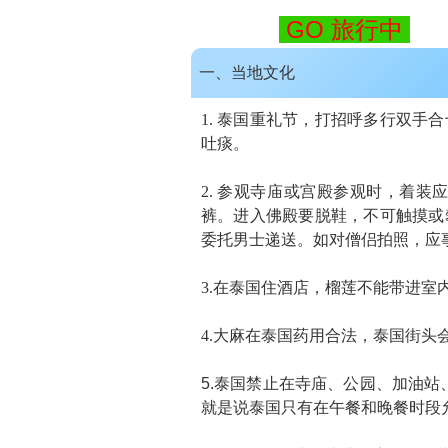
GO 旅行中
一、当地文化
1. 泰国重礼节，打招呼多行
双手合
吐痰。
2. 参观寺庙或宫殿参观时，着
裤。进入佛殿要脱鞋，不可触摸或
委托男士递送。如对僧侣拍照，应
3.在泰国住酒店，
榴莲不能带进室
4.大麻在泰国药用合法，泰国街
5.
泰国禁止在寺庙、公园、加油站、车站
就是说泰国只有在午餐和晚餐时段