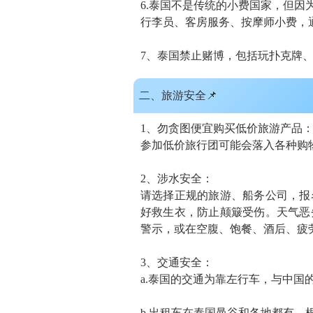
6.泰国不是传统的小费国家，但
行李员、客房服务、按摩师小费，
7、泰国
禁止赌博
，包括玩扑克牌
二、旅游安全
📌
1、
勿贪图便宜购买低价旅游产品
参加低价旅行团可能会落入各种购
2、
涉水安全
：
请选择
正规的旅游、船务公司
，报
好救生衣，防止颠簸受伤。天气恶
警示，或在空腹、饱餐、酒后、疲
3、
交通安全
：
a.泰国的交通为
靠左行车
，与中国
b
.出租车
在泰国曼谷和各地都有，