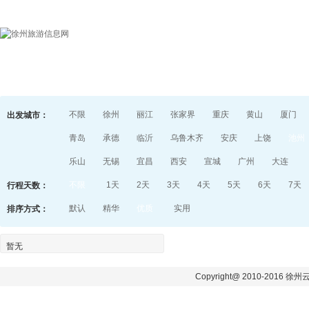
首页
目的地指南
游记
不限
徐州
丽江
张家界
重庆
黄山
厦门
出发城市：
青岛
承德
临沂
乌鲁木齐
安庆
上饶
池州
乐山
无锡
宜昌
西安
宣城
广州
大连
不限
1天
2天
3天
4天
5天
6天
7天
行程天数：
默认
精华
优质
实用
排序方式：
暂无
Copyright@ 2010-2016 徐