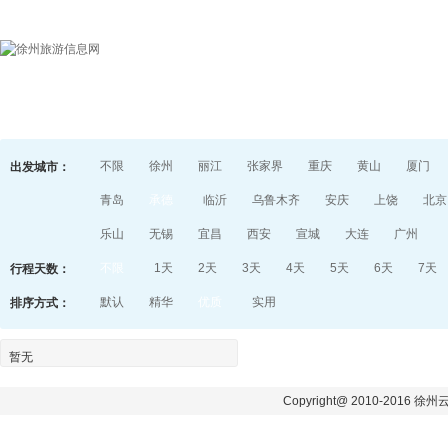
首页
目的地指南
游记
不限
徐州
丽江
张家界
重庆
黄山
厦门
出发城市：
青岛
承德
临沂
乌鲁木齐
安庆
上饶
北京
乐山
无锡
宜昌
西安
宣城
大连
广州
不限
1天
2天
3天
4天
5天
6天
7天
行程天数：
默认
精华
优质
实用
排序方式：
暂无
Copyright@ 2010-2016 徐