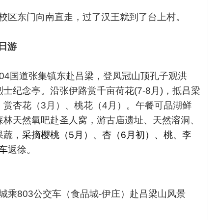
校区东门向南直走，
过了汉王就到了台上村。
日游
04国道张集镇东赴吕梁，登凤冠山顶孔子观洪
士纪念亭。沿张伊路赏千亩荷花(7-8月)，抵吕梁
、赏杏花（3月）、桃花（4月）。午餐可品湖鲜
森林天然氧吧赴圣人窝，游古庙遗址、天然溶洞、
果蔬，
采摘樱桃（5月）、杏（6月初）、桃、李
车
返徐。
城乘803公交车（食品城-伊庄）赴吕梁山风景