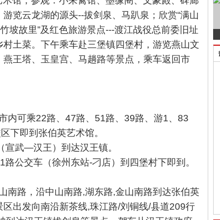
艺术馆，参观：小来禽馆、墨缘阁、文豪殿、碑廊
游览云龙湖的源头--拔剑泉、马趴泉；
欣赏
“满山
竹坡故里”及红色旅游景点---渡江战役总前委旧址
乡村土菜。下午乘车赴三堡镇四堡村，游览燕山文
、燕王塔、
玉皇宫、
马趟路等景点，乘车返回市
内可乘22路、47路、51路、39路、游1、83
校区下即到张伯英艺术馆。
（宣武
—
汉王）到达汉王镇。
01路公交车（徐州东站-刁店）到四堡村下即到。
山南路，沿中山南路,湖东路,金山南路到达
张伯英
景区出发向南沿
新茶线
,
珠江路/刘铜线/县道209
行