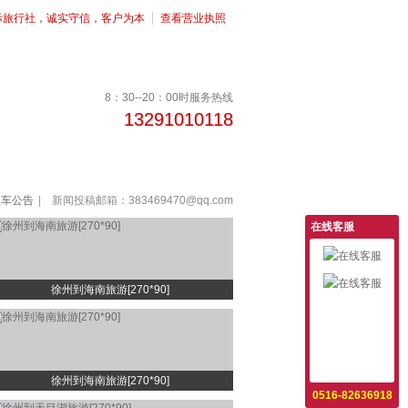
际旅行社，诚实守信，客户为本
查看营业执照
8：30--20：00时服务热线
13291010118
租车公告
|
新闻投稿邮箱：
383469470@qq.com
在线客服
徐州到海南旅游[270*90]
意见反馈
设为首页
收藏本站
徐州到海南旅游[270*90]
0516-82636918