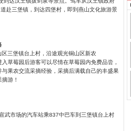
驶到达汉王镇拔剑泉等景点。
驾车从汉王镇政府
国道赴三堡镇，到达四堡村，即到
燕山文化旅游景
路
山区三堡镇台上村，
沿途观光铜山区新农
进入草莓园后游客可以尽情在草莓园内免费品尝，
并与果农交流采摘经验，采摘后满载自己的丰盛果
采摘游！
宣武市场的汽车站乘837中巴车到
三堡镇台上村