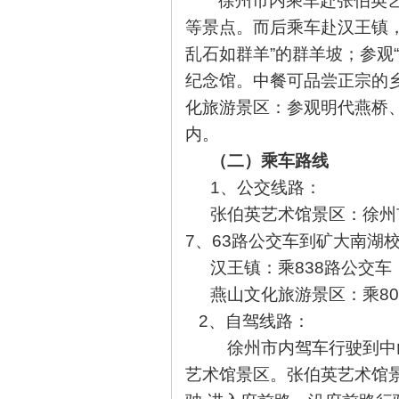
徐州市内乘车赴张伯英
等景点。而后乘车赴汉王镇，
乱石如群羊”的群羊坡；参观“
纪念馆。中餐可品尝正宗的
化旅游景区：参观明代燕桥
内。
（二）乘车路线
1
、公交线路：
张伯英艺术馆景区：徐州市
7、63路公交车到矿大南湖
汉王镇：乘838路公交车
燕山文化旅游景区：乘8
2
、自驾线路：
徐州市内驾车
行驶到中
艺术馆景区。张伯英艺术馆