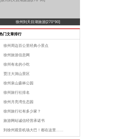
徐州到天目湖旅游[270*90]
热门文章排行
徐州周边百公里经典小景点
徐州旅游信息网
徐州有名的小吃
贾汪大洞山景区
徐州泉山森林公园
徐州旅行社排名
徐州月亮湾生态园
徐州旅行社有多少家？
旅游网站诚信经营承诺书
到徐州观音机场大巴！都在这里……