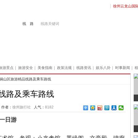
徐州云龙山国
线 路
线路关键词
境旅游
港澳游
徐州地接
出国签证
旅游景点
|
旅游安全
|
美食指南
|
政策法规
|
线路资讯
|
娱乐八卦
|
时事新闻
|
州铜山区旅游精品线路及乘车路线
线路及乘车路线
作者：
徐州旅行社
人气：
8182
一日游