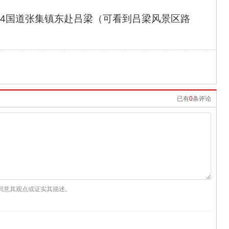
04国道张集镇东赴吕梁（可看到吕梁风景区路
。