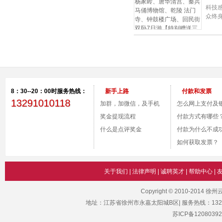
送三
科技
情》
众终
8：30--20：00时服务热线：
新手上路
付款和发票
13291010118
加群，加微信，及手机
怎么网上支付及
付款。
奖金提现流程
号？
付款方式有哪些
什么是点评奖金
付款为什么不成
如何获取发票？
关于我们
|
法律声明
|
诚聘英才
|
帮助中心
|
Copyright © 2010-2014 
地址：江苏省徐州市永嘉太阳城B区| 服务热线：1329101011
苏ICP备12080392