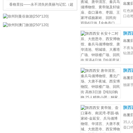
辕庙
出发
香格里拉——永不消失的美丽与记忆（超
口、
红色
多图片+详细攻略）
口在
陕西
唐华
出发
若星
不夜
钻酒
陕西
博物
出发
独家
独家
陕西
物馆
出发
游【
35
2+1
壶口