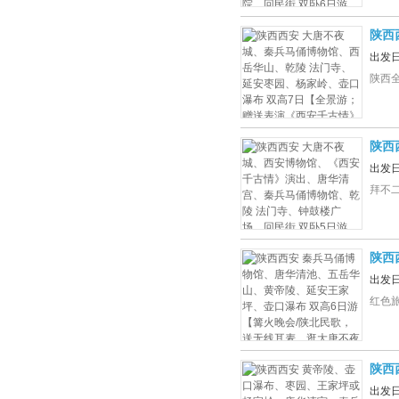
陕西
安枣
出发
情》
陕西
陕西
宫、
出发
【赠
拜不二
陕西
坪、
出发
夜城
红色
陕西
兵马
出发