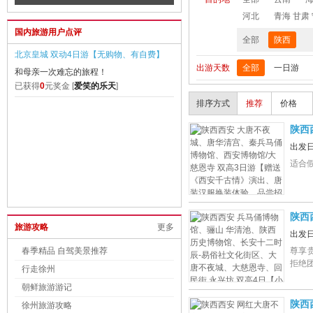
道、《张家界千古情》或《魅力湘
日游【社长推荐高端纯玩，0自费0购物一
河地缝
河北
青海 甘肃
IP晚会、张家界国家森林公园、凤
国内旅游用户点评
价全含；1车1导游性价比超高体验，满1
土司城
全部
陕西
+芙蓉镇、船游沱江 七重水幕灯光
5人升级2+1保姆车：泼水节/孔雀放飞】
日游【
北京皇城 双动4日游【无购物、有自费】
出游天数
全部
一日游
湖VIP车+船票 双飞6日游【社长
店只有
和母亲一次难忘的旅程！
已获得
0
元奖金 [
爱笑的乐天
]
无产
排序方式
推荐
价格
陕西
恩寺
出发
招待
适合
陕西
旅游攻略
更多
辰-
出发
【小
春季精品 自驾美景推荐
尊享
拒绝
行走徐州
朝鲜旅游游记
陕西
徐州旅游攻略