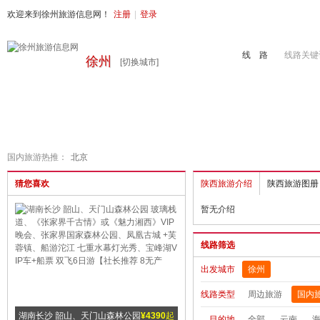
欢迎来到徐州旅游信息网！
注册
|
登录
线 路
线路关键
徐州
[切换城市]
首页
周边旅游
国内旅游
出境旅游
港澳游
徐州地接
国内旅游热推：
北京
猜您喜欢
陕西旅游介绍
陕西旅游图册
暂无介绍
线路筛选
出发城市
徐州
线路类型
周边旅游
国内
沙 韶山、天门山森林公园
¥4390
起
云南西双版纳、昆明 双飞一动6
¥4890
起
湖北恩
目的地
全部
云南