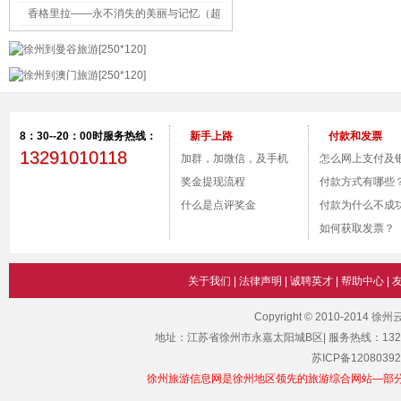
香格里拉——永不消失的美丽与记忆（超
多图片+详细攻略）
8：30--20：00时服务热线：
新手上路
付款和发票
13291010118
加群，加微信，及手机
怎么网上支付及
付款。
奖金提现流程
号？
付款方式有哪些
什么是点评奖金
付款为什么不成
如何获取发票？
关于我们
|
法律声明
|
诚聘英才
|
帮助中心
|
Copyright © 2010-2014 
地址：江苏省徐州市永嘉太阳城B区| 服务热线：1329101011
苏ICP备12080392
徐州旅游信息网是徐州地区领先的旅游综合网站—部分图