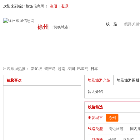
欢迎来到徐州旅游信息网！
注册
|
登录
线 路
线路关键
徐州
[切换城市]
首页
周边旅游
国内旅游
出境旅游
港澳游
徐州地接
出境旅游热推：
新加坡
普吉岛
越南
泰国
巴厘岛
日本
猜您喜欢
埃及旅游介绍
埃及旅游图册
暂无介绍
线路筛选
出发城市
徐州
线路类型
周边旅游
国内
目的地
全部
海岛游