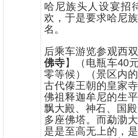
哈尼族头人设宴招
欢，于是要求哈尼
名。
后乘车游览参观西
佛寺
】（电瓶车40
零等候）（景区内
古代傣王朝的皇家寺
佛祖释迦牟尼的生
飘大殿、神石、国殿、
多座佛塔。而勐泐
是是至高无上的，