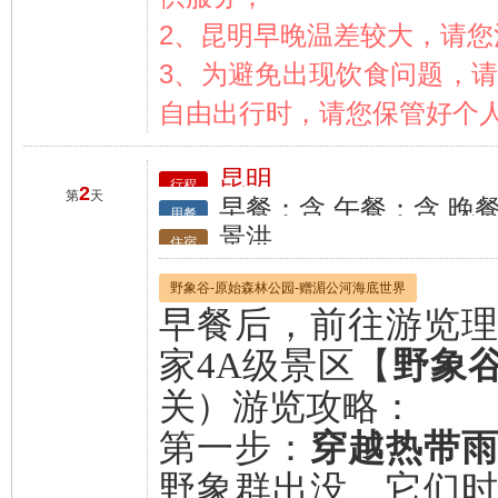
2、昆明早晚温差较大，请
3、为避免出现饮食问题，
自由出行时，请您保管好个
昆明
行程
2
第
天
早餐：含 午餐：含 晚
用餐
景洪
住宿
野象谷-原始森林公园-赠湄公河海底世界
早餐后，前往游览
家4A级景区【
野象
关）游览攻略：
第一步：
穿越热带
野象群出没、它们