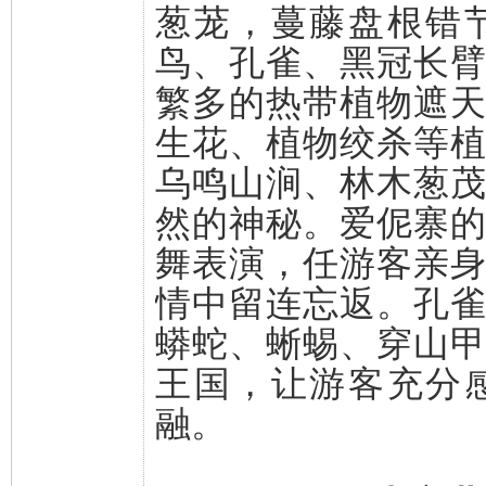
葱茏，蔓藤盘根错
鸟、孔雀、黑冠长
繁多的热带植物遮
生花、植物绞杀等
乌鸣山涧、林木葱
然的神秘。爱伲寨
舞表演，任游客亲
情中留连忘返。孔
蟒蛇、蜥蜴、穿山
王国，让游客充分
融。