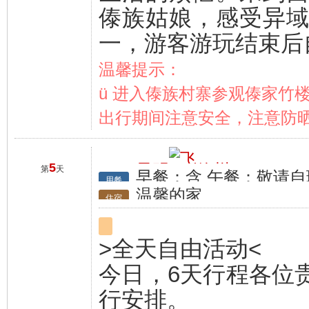
傣族姑娘，感受异
一，游客游玩结束后
温馨提示：
ü 进入傣族村寨参观傣家竹
出行期间注意安全，注意防
5
昆明
徐州
第
天
早餐：含 午餐：敬请自
行程
用餐
温馨的家
住宿
>全天自由活动<
今日，6天行程各位
行安排。