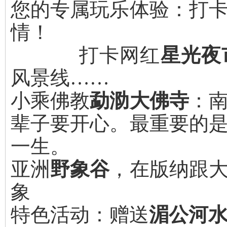
您的专属玩乐体验：打
情！
打卡网红
星光夜
风景线……
小乘佛教
勐泐大佛寺
：
辈子要开心。最重要的
一生。
亚洲
野象谷
，在版纳跟
象
特色活动：赠送
湄公河