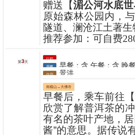
赠送【
湄公河水底世
原始森林公园内，
隧道、澜沧江土著生
推荐参加：可自费28
行程
3
第
天
早餐：含 午餐：含 晚
用餐
景洪
住宿
南糯山→大佛寺
早餐后，乘车前往
欣赏了解普洱茶的
有名的茶叶产地，居
酱”的意思。据传说