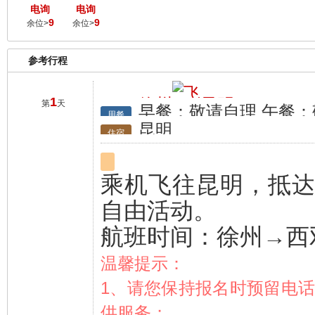
电询
电询
9
9
余位>
余位>
参考行程
1
徐州
昆明
第
天
早餐：敬请自理 午餐：
行程
用餐
昆明
住宿
乘机飞往昆明，抵
自由活动。
航班时间：徐州→西双版纳 
温馨提示：
1、请您保持报名时预留电
供服务；