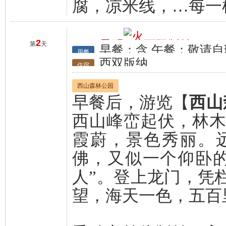
腐，凉米线，…每一
2
昆明
西双版纳
第
天
早餐：含 午餐：敬请自
行程
用餐
西双版纳
住宿
西山森林公园
早餐后，游览【
西山
西山峰峦起伏，林
霞蔚，景色秀丽。
佛，又似一个仰卧的
人”。登上龙门，凭
望，海天一色，五百