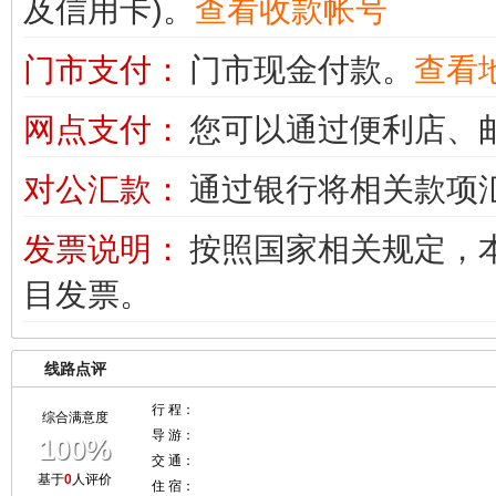
及信用卡)。
查看收款帐号
门市支付：
门市现金付款。
查看
网点支付：
您可以通过便利店、
对公汇款：
通过银行将相关款项
发票说明：
按照国家相关规定，本
目发票。
线路点评
行 程：
综合满意度
导 游：
100%
交 通：
基于
0
人评价
住 宿：