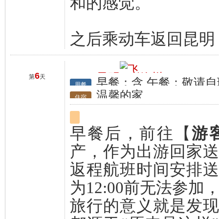
和的感觉。
之后乘动车返回昆明
6
昆明
徐州
第
天
早餐：含 午餐：敬请自
行程
用餐
温馨的家
住宿
早餐后，前往【
游
产，作为出游回家
返程航班时间安排
为12:00前无法参
旅行的意义就是发