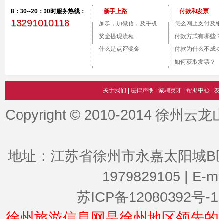
纯玩；彩云之南 花样旅行】
午茶、
8：30--20：00时服务热线：
新手上路
付款和发票
地
13291010118
加群，加微信，及手机
怎么网上支付及
付款。
奖金提现流程
号？
付款方式有哪些
什么是点评奖金
付款为什么不成
如何获取发票？
关于我们
|
法律声明
|
诚聘英才
|
帮助中心
|
Copyright © 2010-2014 徐州云
地址：江苏省徐州市永嘉太阳城B区| 服
1979829105 | E-
苏ICP备12080392号-1
徐州旅游信息网是徐州地区领先的