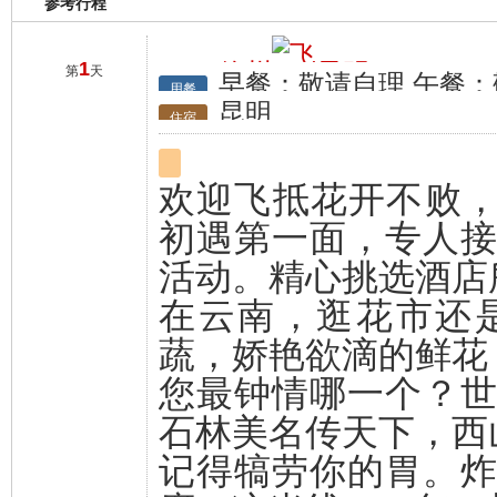
参考行程
1
徐州
昆明
第
天
早餐：敬请自理 午餐：
行程
用餐
昆明
住宿
欢迎飞抵花开不败，
初遇第一面，专人
活动。精心挑选酒店
在云南，逛花市还
蔬，娇艳欲滴的鲜花
您最钟情哪一个？
石林美名传天下，西
记得犒劳你的胃。