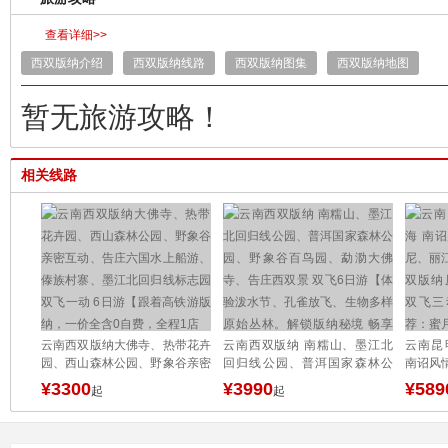
查看详细>>
西双版纳介绍
西双版纳线路
西双版纳图集
西双版纳地图
暂无旅游攻略！
相关线路
国家公
云南西双版纳大佛寺、热带花卉
云南西双版纳 南糯山、墨江北
云南昆
园、野
园、西山森林公园、野象谷亲密
回归线公园、普洱国家森林公
南诏风
国水上
互动、告庄六国水上船游、傣族
园、野象谷百鸟园、勐泐大佛
丽江玉
¥3300
¥3990
¥589
起
起
体验版
村寨、墨江北回归线标志园 双
寺、告庄西双景 双飞6日游【体
纳原始
飞一动 6日游【跟着高铁游版
验泼水节、孔雀放飞、生物多样
三动8
纳，一价全含0自费，全程1店
原始丛林。解锁版纳秘境 畅享
月鲜花