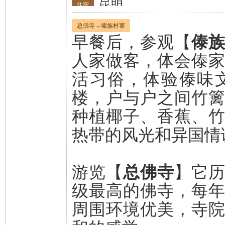
昆明
住宿
总佛寺→傣族村寨
早餐后，参观【
傣
人家做客，体会傣
活习俗，体验傣味
楼，户与户之间竹
种植椰子、香蕉、
热带的风光和异国情
游览【
总佛寺
】它
级最高的佛寺，每
周围环境优美，寺