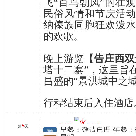
飞“百鸟朝凤”的壮
民俗风情和节庆活
纳傣族同胞狂欢泼
的欢歌。
晚上游览【
告庄西双
塔十二寨”，这里旨
昌盛的“景洪城中之城
行程结束后入住酒店
5
版纳
昆明
第
天
早餐：敬请自理 午餐：
行程
用餐