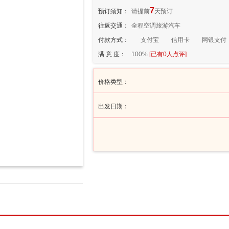
7
预订须知：
请提前
天预订
往返交通：
全程空调旅游汽车
付款方式：
支付宝
信用卡
网银支付
满 意 度：
100%
[已有
0
人点评]
价格类型：
出发日期：