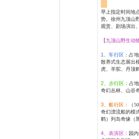
早上指定时间地
势。徐州九顶山
观赏、剧场演出
【九顶山野生动
1、车行区：
占地
散养式生态展出
虎、羊驼、丹顶
2、步行区：
占地
奇幻丛林、山谷
3、船行区：
（5
奇幻漂流船的模
鹤）列岛奇缘（
4、表演区：
园内