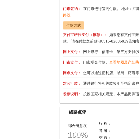
门市签约：
在门市进行签约付款。 地址：江苏
路线
付款方式
支付宝转账支付（推荐）：
如果您有支付宝账
款。 请在付款之前致电0516-8263691
网上支付：
网上银行、信用卡、第三方支付(
门市支付：
门市现金付款。
查看地图及详细乘
网点支付：
您可以通过便利店、邮局、药店等
对公汇款：
通过银行将相关款项汇至指定账
发票说明：
按照国家相关规定，本产品提供"
线路点评
行 程：
综合满意度
导 游：
100%
交 通：