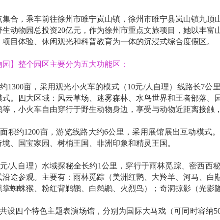
点集合，乘车前往徐州市睢宁岚山镇，徐州市睢宁县岚山镇九顶
野生动物园总投资20亿元，作为徐州市重点文旅项目，她以丰富
、项目体验、休闲观光和科普教育为一体的沉浸式综合度假区。
物园】整个园区主要分为五大功能区：
约1300亩，采用观光小火车的模式（10元/人自理）线路长7
模式。四大区域：风云草场、迷雾森林、水鸟世界和王者部落。
鹤等，小火车自由穿行于野生动物身边，享受与动物近距离接触
面积约1200亩，游览线路大约6公里，采用展馆展出互动模式
奇境、国宝家园、树梢王国、非洲印象和精灵王国。
0元/人自理）水域探秘全长约1公里，穿行于雨林觅踪、密西西
式沿途参观。主要有：雨林觅踪（美洲红鹮、大羚羊、河马、白
黑掌蜘蛛猴、粉红背鹈鹕、白鹈鹕、火烈鸟）；奇洞掠影（光影
共设四个特色主题表演场馆，分别为国际大马戏（可同时容纳50