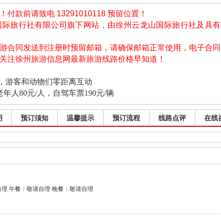
款前请致电 13291010118 预留位置！
国际旅行社有限公司旗下网站，由徐州云龙山国际旅行社及具
旅游合同发送到注册时预留邮箱，请确保邮箱正常使用，电子合
信关注徐州旅游信息网最新旅游线路价格早知道！
，游客和动物们零距离互动
年人80元/人，自驾车票190元/辆
明
预订须知
温馨提示
预订流程
线路点评
在线
理 午餐：敬请自理 晚餐：敬请自理