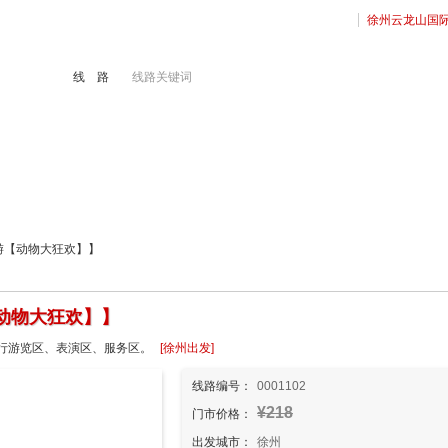
徐州云龙山国
线 路
线路关键词
境旅游
港澳游
徐州地接
出国签证
日游【动物大狂欢】】
动物大狂欢】】
行游览区、表演区、服务区。
[徐州出发]
线路编号：
0001102
¥218
门市价格：
出发城市：
徐州