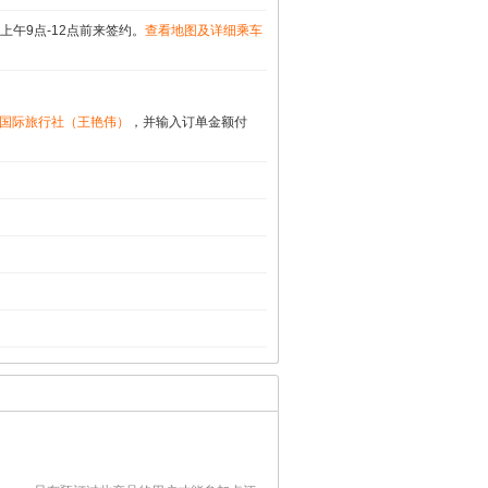
午9点-12点前来签约。
查看地图及详细乘车
龙山国际旅行社（王艳伟）
，并输入订单金额付