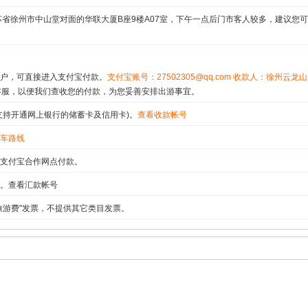
省徐州市中山堂对面的华联大厦B座9楼A07室，下午一点后门市客人较多，建议您可上
户，可直接进入支付宝付款。
支付宝账号：27502305@qq.com 收款人：徐州云
9告知客服，以便我们查收您的付款，为您妥善安排出游事宜。
支持开通网上银行的储蓄卡及信用卡)。
查看收款帐号
车路线
支付宝合作网点付款。
户。查看汇款帐号
旅游费"发票，不提供其它类目发票。