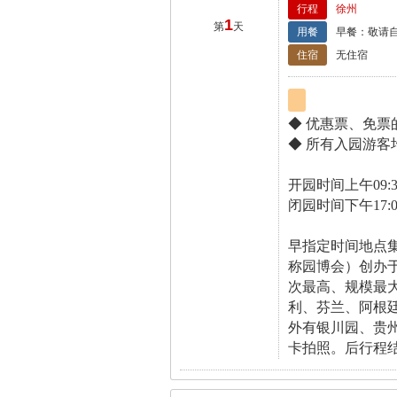
行程
徐州
1
第
天
用餐
早餐：敬请自
住宿
无住宿
◆ 优惠票、免
◆ 所有入园游
开园时间上午09:3
闭园时间下午17:0
早指定时间地点
称园博会）创办
次最高、规模最大
利、芬兰、阿根
外有银川园、贵
卡拍照。后行程