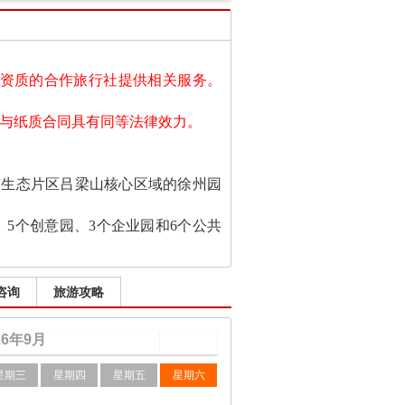
有资质的合作旅行社
提
供相关服务。
同与纸质合同具有同等法律效力。
东南生态片区吕梁山核心区域的徐州园
、5个创意园、3个企业园和6个公共
咨询
旅游攻略
26
年
9
月
星期三
星期四
星期五
星期六