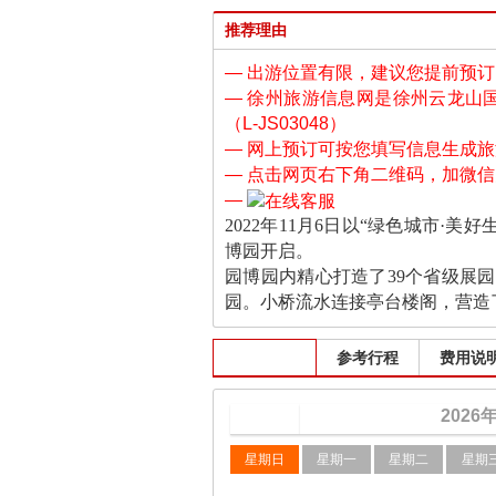
推荐理由
— 出游位置有限，建议您提前预订！付
— 徐州旅游信息网是徐州云龙山
（L-JS03048）
— 网上预订可按您填写信息生成
— 点击网页右下角二维码，加微
—
2022年11月6日以“绿色城市
博园开启。
园博园内精心打造了39个省级展园
园。小桥流水连接亭台楼阁，营造
出发班期
参考行程
费用说
2026
星期日
星期一
星期二
星期