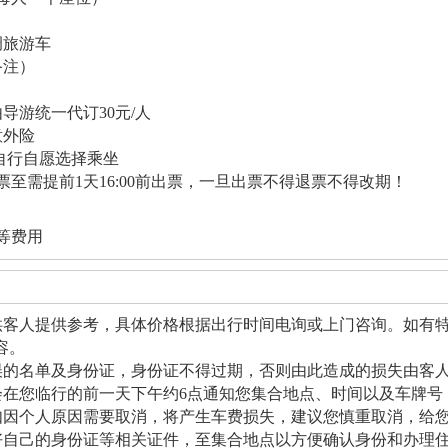
调旅游车
备注）
导游统一代订30元/人
意外险
力自行自愿选择乘坐
至需提前1天16:00前出票，一旦出票不得退票不得改期！
等费用
供客人提供参考，具体价格根据出行时间电询或上门咨询。如有
容。
误的名单及身份证，身份证不得过期，否则由此造成的损失由客
会在您临行的前一天下午约6点通知您集合地点、时间以及车牌号
如因个人原因需要取消，将产生车费损失，建议您慎重取消，给
好自己的身份证等相关证件，至集合地点以方便确认身份和办理