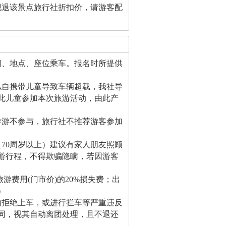
现退该景点旅行社折扣价，请游客配
间、地点、座位乘车。报名时所提供
私自携带儿童导致车辆超载，我社导
此儿童参加本次旅游活动，由此产
导游不参与，旅行社不推荐游客参加
70周岁以上）建议有家人朋友照顾
游行程，不得欺骗隐瞒，若因游客
游费用(门市价)的20%损失费；出
）
由拒绝上车，或进行拦车等严重违反
同，视其自动离团处理，且不退还