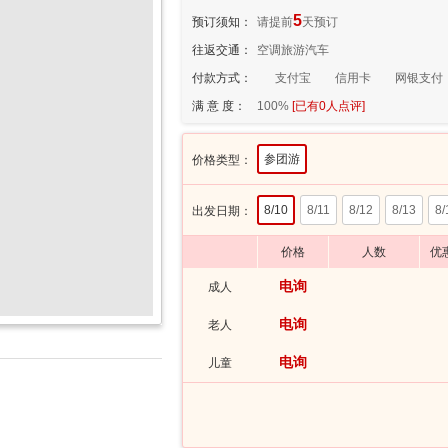
5
预订须知：
请提前
天预订
往返交通：
空调旅游汽车
付款方式：
支付宝
信用卡
网银支付
满 意 度：
100%
[已有
0
人点评]
参团游
价格类型：
8/10
8/11
8/12
8/13
8/
出发日期：
价格
人数
优
电询
成人
电询
老人
电询
儿童