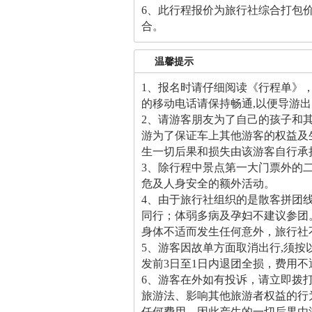
6、此行程报价为旅行社综合打包
合。
温馨提示
1、报名时请仔细阅读《行程单》
的移动电话请保持畅通,以便导游
2、请游客朋友为了自己的孩子和
游为了保证车上其他游客的权益及
生一切后果和损失由该游客自行承
3、除行程中景点第一大门票外的
危及人身安全的额外活动。
4、由于旅行社组织的是散客拼团
同行；体弱多病及孕妇不建议参团
身体不适而发生任何意外，旅行社
5、游客因故单方面取消出行,须按
发前3日至1日内退团全损，费用
6、游客在外如有投诉，请立即拨
旅游法、影响其他旅游者权益的行
任何费用，因此产生的一切后果由