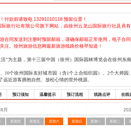
款前请致电 13291010118 预留位置！
国际旅行社有限公司旗下网站，由徐州云龙山国际旅行社及具
旅游合同发送到注册时预留邮箱，请确保邮箱正常使用，电子合
信关注。徐州旅游信息网最新旅游线路价格早知道！
·美好生活”为主题，第十三届中国（徐州）国际园林博览会在徐州
、10个徐州国际友好城市园（含1个上合组织园）、2个大师园
了远近游客拥抱自然、放松心情的世外桃源。
明
预订须知
温馨提示
预订流程
线路点评
在线
年
8
月
20
三
星期四
星期五
星期六
星期日
星期一
星期二