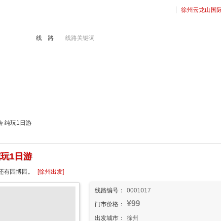
徐州云龙山国
线 路
线路关键词
境旅游
港澳游
徐州地接
出国签证
会 纯玩1日游
玩1日游
还有园博园。
[徐州出发]
线路编号：
0001017
¥99
门市价格：
出发城市：
徐州