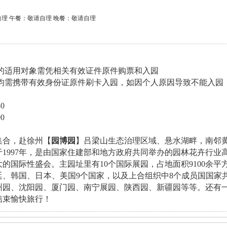
理 午餐：敬请自理 晚餐：敬请自理
票的适用对象需凭相关有效证件原件购票和入园
客均需携带有效身份证原件刷卡入园，如因个人原因导致不能入园
0
0
集合，赴徐州【
园博园
】吕梁山生态治理区域、悬水湖畔，南邻
于1997年，是由国家住建部和地方政府共同举办的园林花卉行业
的国际性盛会。主园址里有10个国际展园，占地面积9100余
廷、韩国、日本、美国9个国家，以及上合组织中8个成员国国家共
州园、沈阳园、厦门园、南宁展园、陕西园、新疆园等等。还有
结束愉快旅行！