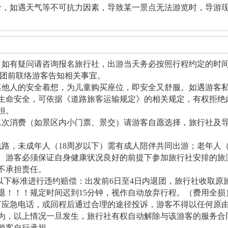
价，如遇天气等不可抗力因素，导致某一景点无法游览时，导游
，如有疑问请咨询报名旅行社，出游当天务必按照行程约定的时
出团前联络游客告知相关事宜。
其他人的安全着想，为儿童购买座位，即安全又舒服。如遇游客
生命安全，可依据《道路旅客运输规定》的相关规定，有权拒绝
担。
二次消费（如景区内小门票、景交）请游客自愿选择，旅行社及
线路，未成年人（18周岁以下）需有成人陪伴共同出游；老年人（
。游客必须保证自身健康状况良好的前提下参加旅行社安排的旅
不承担责任。
以下标准进行违约赔偿：出发前6日至4日内退团，旅行社收取原旅
不退！！！规定时间迟到15分钟，视作自动放弃行程。（费用全损
打应急电话，或回程后通过合理的途径投诉，游客不得以任何原
为，以上情况一旦发生，旅行社有权自动解除与该游客的服务合
游客自行承担。