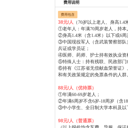
费用说明
费用包含
38元/人
（70岁以上老人、身高1.
①老年人：年满70周岁老人，持本
②身高1.4米（含1.4米）以下
③中国现役军人（含武装警察部队
兵证或学员证；
④医师、药师、护士持有效执业资
⑤特殊人士：持有残联、民政部门
⑥持有《江苏省无偿献血荣誉证》
和有关政策规定的免票条件的人群
88元/人（优待票）
①年满60-69岁老人；
②年满6周岁不含6岁-18周岁（
③中小学生、全日制大学本科及以
98元/人（普通票）
（以上报价均含车费、导服，保证