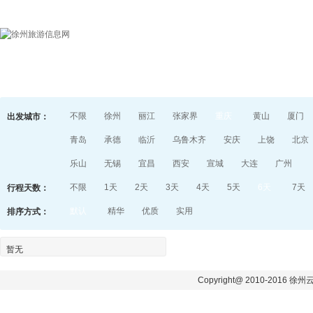
首页
目的地指南
游记
不限
徐州
丽江
张家界
重庆
黄山
厦门
出发城市：
青岛
承德
临沂
乌鲁木齐
安庆
上饶
北京
乐山
无锡
宜昌
西安
宣城
大连
广州
不限
1天
2天
3天
4天
5天
6天
7天
行程天数：
默认
精华
优质
实用
排序方式：
暂无
Copyright@ 2010-2016 徐