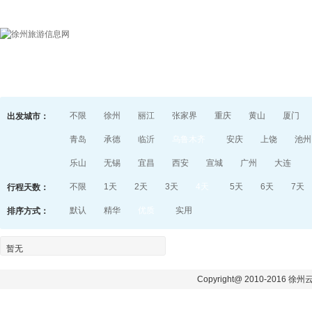
首页
目的地指南
游记
不限
徐州
丽江
张家界
重庆
黄山
厦门
出发城市：
青岛
承德
临沂
乌鲁木齐
安庆
上饶
池州
乐山
无锡
宜昌
西安
宣城
广州
大连
不限
1天
2天
3天
4天
5天
6天
7天
行程天数：
默认
精华
优质
实用
排序方式：
暂无
Copyright@ 2010-2016 徐