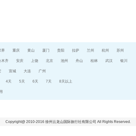
目的地指南
游记攻略
家界
重庆
黄山
厦门
贵阳
拉萨
兰州
杭州
苏州
鲁木齐
安庆
上饶
北京
池州
舟山
桂林
武汉
银川
安
宣城
大连
广州
4天
5天
6天
7天
8天以上
用
Copyright@ 2010-2016 徐州云龙山国际旅行社有限公司 All Rights Reserved.