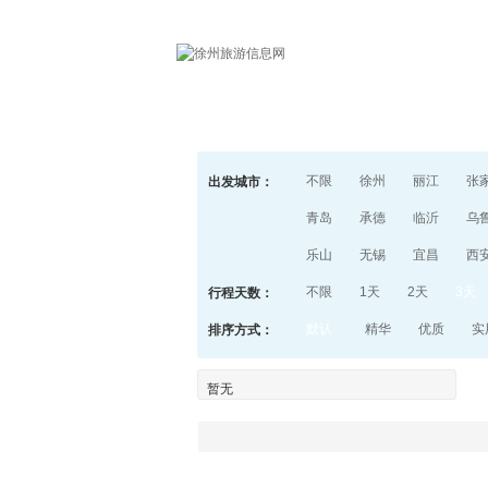
首页
不限
徐州
丽江
张
出发城市：
青岛
承德
临沂
乌
乐山
无锡
宜昌
西
不限
1天
2天
3天
行程天数：
默认
精华
优质
实
排序方式：
暂无