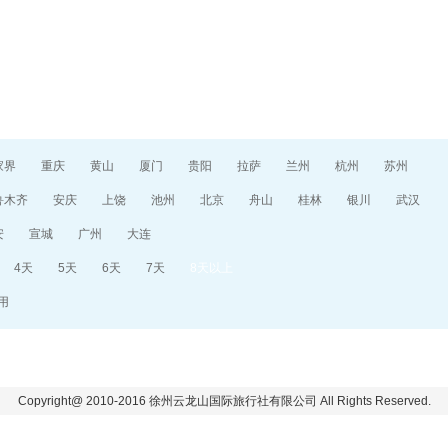
目的地指南
游记攻略
家界
重庆
黄山
厦门
贵阳
拉萨
兰州
杭州
苏州
鲁木齐
安庆
上饶
池州
北京
舟山
桂林
银川
武汉
安
宣城
广州
大连
4天
5天
6天
7天
8天以上
用
Copyright@ 2010-2016 徐州云龙山国际旅行社有限公司 All Rights Reserved.