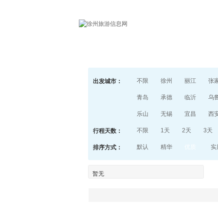
首页
不限
徐州
丽江
张
出发城市：
青岛
承德
临沂
乌
乐山
无锡
宜昌
西
不限
1天
2天
3天
行程天数：
默认
精华
优质
实
排序方式：
暂无