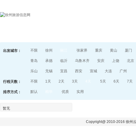
首页
目的地指南
游记
不限
徐州
丽江
张家界
重庆
黄山
厦门
出发城市：
青岛
承德
临沂
乌鲁木齐
安庆
上饶
北京
乐山
无锡
宜昌
西安
宣城
大连
广州
不限
1天
2天
3天
4天
5天
6天
7天
行程天数：
默认
精华
优质
实用
排序方式：
暂无
Copyright@ 2010-2016 徐