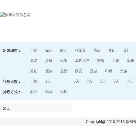
首页
目的地指南
游记
不限
徐州
丽江
张家界
重庆
黄山
厦门
出发城市：
青岛
承德
临沂
乌鲁木齐
安庆
上饶
池州
乐山
无锡
宜昌
西安
宣城
广州
大连
不限
1天
2天
3天
4天
5天
6天
7天
行程天数：
默认
精华
优质
实用
排序方式：
暂无
Copyright@ 2010-2016 徐