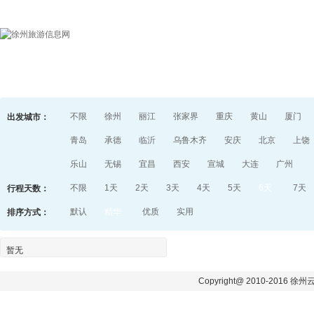
首页
目的地指南
游记
不限
徐州
丽江
张家界
重庆
黄山
厦门
出发城市：
青岛
承德
临沂
乌鲁木齐
安庆
北京
上饶
乐山
无锡
宜昌
西安
宣城
大连
广州
不限
1天
2天
3天
4天
5天
6天
7天
行程天数：
默认
精华
优质
实用
排序方式：
暂无
Copyright@ 2010-2016 徐