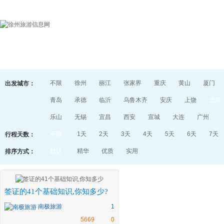
首页
目的地指南
游记
不限
徐州
丽江
张家界
重庆
黄山
厦门
出发城市：
青岛
承德
临沂
乌鲁木齐
安庆
上饶
北京
乐山
无锡
宜昌
西安
宣城
大连
广州
不限
1天
2天
3天
4天
5天
6天
7天
行程天数：
默认
精华
优质
实用
排序方式：
签证的41个基础知识,你知多少?
南极旅游
1
5669
0