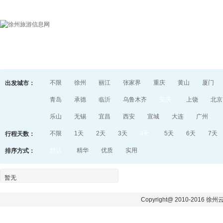
首页
目的地指南
游记
不限
徐州
丽江
张家界
重庆
黄山
厦门
出发城市：
青岛
承德
临沂
乌鲁木齐
安庆
上饶
北京
乐山
无锡
宜昌
西安
宣城
大连
广州
不限
1天
2天
3天
4天
5天
6天
7天
行程天数：
默认
精华
优质
实用
排序方式：
暂无
Copyright@ 2010-2016 徐