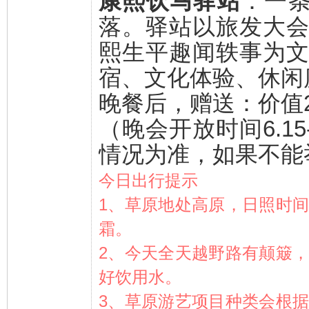
康熙饮马驿站
：
一条
落。驿站以旅发大
熙生平趣闻轶事为
宿、文化体验、休闲
晚餐后，赠送：价值2
（晚会开放时间6.1
情况为准，如果不能
今日出行提示
1、草原地处高原，日照时
霜。
2、今天全天越野路有颠簸
好饮用水。
3、草原游艺项目种类会根