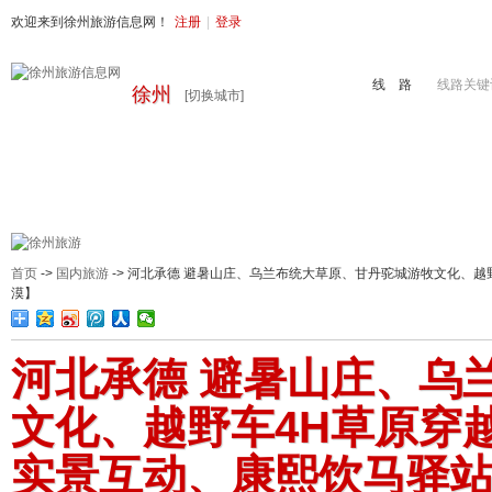
欢迎来到徐州旅游信息网！
注册
|
登录
线 路
线路关键
徐州
[切换城市]
首页
周边旅游
国内旅游
出境旅游
港澳游
徐州地接
首页
->
国内旅游
-> 河北承德 避暑山庄、乌兰布统大草原、甘丹驼城游牧文化、越
漠】
河北承德 避暑山庄、乌
文化、越野车4H草原穿
实景互动、康熙饮马驿站