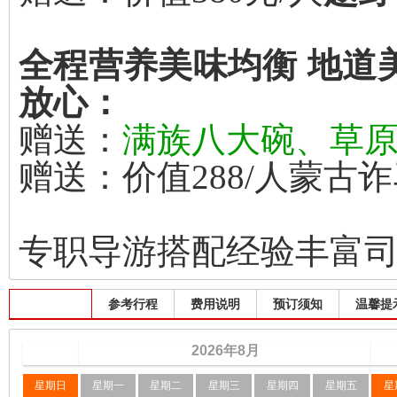
全程营养美味均衡 地道
放心：
赠送：
满族八大碗、草
赠送：价值288/人蒙古
专职导游搭配经验丰富司
出发班期
参考行程
费用说明
预订须知
温馨提
2026
年
8
月
星期日
星期一
星期二
星期三
星期四
星期五
星