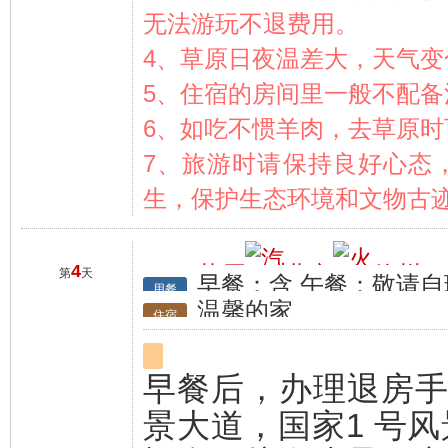
无法游玩不退费用。
4、草原日夜温差大，天气
5、住宿的房间里一般不配
6、如吃不惯羊肉，去草原
7、旅游时请保持良好心态
生，保护生态环境和文物古
4
草原
北京
徐州
第
天
早餐：含 午餐：敬请自
行程
用餐
温馨的家
住宿
早餐后，办理退房
景大道，国家1 号