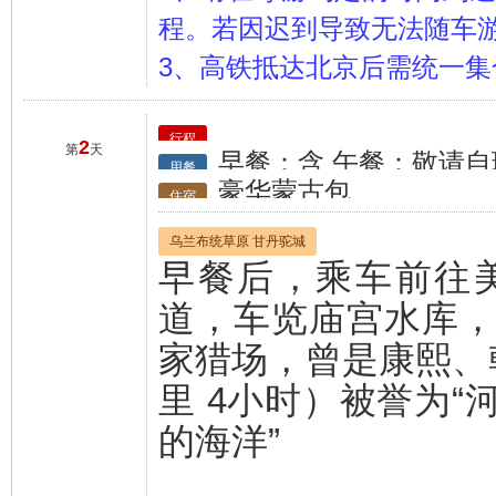
程。若因迟到导致无法随车
3、高铁抵达北京后需统一
行程
2
第
天
早餐：含 午餐：敬请自
用餐
豪华蒙古包
住宿
乌兰布统草原 甘丹驼城
早餐后，乘车前往
道，车览庙宫水库
家猎场，曾是康熙、
里 4小时）被誉为
的海洋”