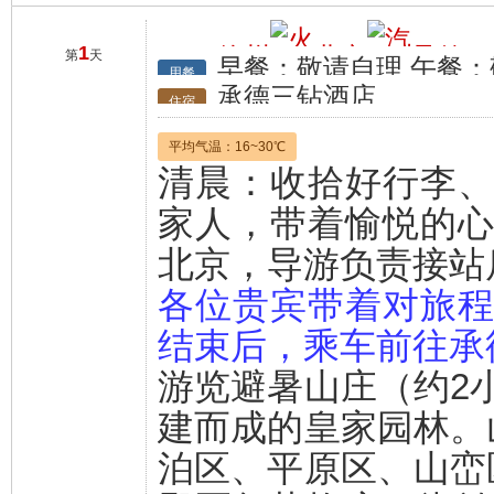
1
徐州
北京
承德（
第
天
早餐：敬请自理 午餐：
行程
用餐
承德三钻酒店
住宿
平均气温：16~30℃
清晨：收拾好行李
家人，带着愉悦的
北京，导游负责接站
各位贵宾带着对旅
结束后，乘车前往承德
游览
避暑山庄
（约2
建而成的皇家园林。
泊区、平原区、山峦