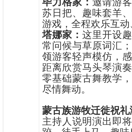
毕力格家：
邀请游
苏日把、趣味套羊
游戏，全程欢乐互动
塔娜家：
这里开设
常问候与草原词汇
领游客轻声模仿，
距离欣赏马头琴演
零基础蒙古舞教学
尽情舞动。
蒙古族游牧迁徙祝礼
主持人说明演出即