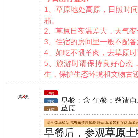
1、草原地处高原，日照时
霜。
2、草原日夜温差大，天气
3、住宿的房间里一般不配
4、如吃不惯羊肉，去草原
5、旅游时请保持良好心态
生，保护生态环境和文物古
行程
3
第
天
早餐：含 午餐：敬请自
用餐
草原
住宿
康熙饮马驿站 越野车穿越体验 骑马 草原婚礼互动 草原
早餐后，参观
草原土