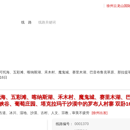
徐州云龙山国
线 路
线路关键词
境旅游
港澳游
徐州地接
出国签证
、可可托海、五彩滩、喀纳斯湖、禾木村、魔鬼城、赛里木湖、巴音布鲁克草原、那拉
16日
托海、五彩滩、喀纳斯湖、禾木村、魔鬼城、赛里木湖、
峡谷、葡萄庄园、塔克拉玛干沙漠中的罗布人村寨 双卧1
古道、冰川、湿地、沙漠、古村、人文、宗教，审美不疲劳
[徐州出发]
线路编号：
0001370