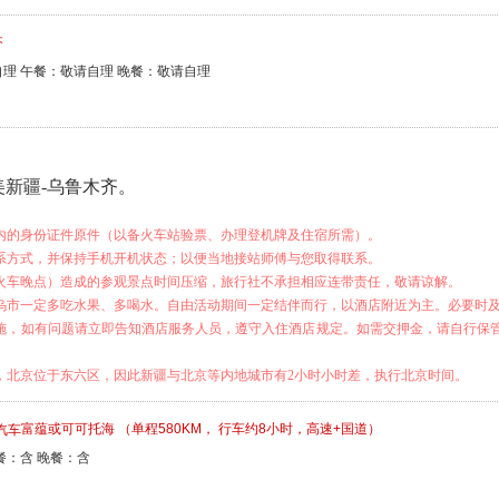
齐
理 午餐：敬请自理 晚餐：敬请自理
新疆-乌鲁木齐。
期内的身份证件原件（以备火车站验票、办理登机牌及住宿所需）。
联系方式，并保持手机开机状态；以便当地接站师傅与您取得联系。
如火车晚点）造成的参观景点时间压缩，旅行社不承担相应连带责任，敬请谅解。
抵乌市一定多吃水果、多喝水。自由活动期间一定结伴而行，以酒店附近为主。必要时
设施，如有问题请立即告知酒店服务人员，遵守入住酒店规定。如需交押金，请自行保
区，北京位于东六区，因此新疆与北京等内地城市有2小时小时差，执行北京时间。
富蕴或可可托海 （单程580KM， 行车约8小时，高速+国道）
餐：含 晚餐：含