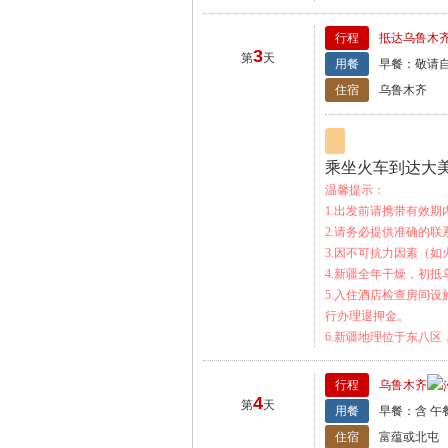
行程
抵达乌鲁木
3
第
天
用餐
早餐：敬请自
住宿
乌鲁木齐
乘坐火车到达大美
温馨提示：
1.出发前请携带有效
2.请务必提供准确的
3.因不可抗力因素（
4.新疆全年干燥，初
5.入住酒店检查房间
行办理退押金。
6.新疆地理位于东八
行程
乌鲁木齐
4
第
天
用餐
早餐：含 午
住宿
富蕴或北屯