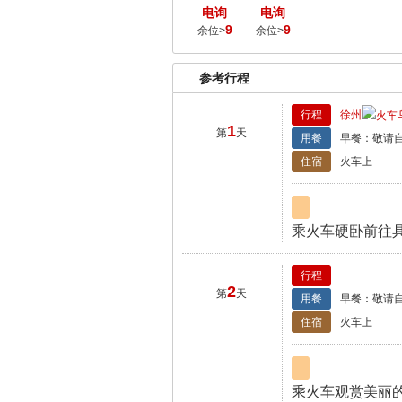
电询
电询
9
9
余位>
余位>
参考行程
行程
徐州
1
第
天
用餐
早餐：敬请自
住宿
火车上
乘火车硬卧前往具
行程
2
第
天
用餐
早餐：敬请自
住宿
火车上
乘火车观赏美丽