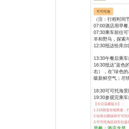
可可托海
（注：行程时间
07:00酒店用早
07:30乘车前
羊和野马，探索
12:30抵达恰库
13:30午餐后乘
16:30抵达"蓝
右），在"绿色
吸新鲜空气；尽情
18:30可可托
19:30参观完
【今日温馨提示】：
1.216国道全线限速
2.恰库尔图镇和可可
3.可可托海区间车往
早餐：酒店含早