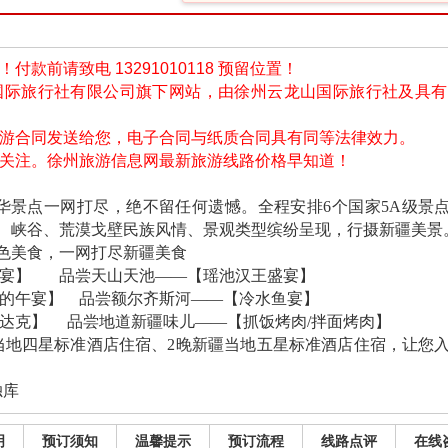
款前请致电 13291010118 预留位置！
国际旅行社有限公司旗下网站，由徐州云龙山国际旅行社及具
旅游合同发送给您，电子合同与纸质合同具有同等法律效力。
信关注。徐州旅游信息网最新旅游线路价格早知道！
华景点一网打尽，绝不留任何遗憾。全程安排6个国家5A级景点
、峡谷、荒漠戈壁民族风情、景观类型缤纷呈现，行摄新疆美景
色美食，一网打尽新疆美食
】 品尝天山天池——【瑶池汉王盛宴】
午宴】 品尝额尔齐斯河——【冷水鱼宴】
克】 品尝地道新疆味儿——【抓饭烤肉/拌面烤肉】
当地四星标准酒店住宿、2晚新疆当地五星标准酒店住宿，让您
独库
明
预订须知
温馨提示
预订流程
线路点评
在线