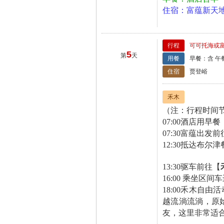
住宿：富蕴新天
行程
可可托海或
5
第
天
用餐
早餐：含 午
住宿
贾登峪
禾木
（注：行程时间
07:00酒店用早餐
07:30富蕴出发
12:30抵达布尔
13:30驱车前往【
16:00 乘坐区
18:00禾木
越流淌流淌，原
友，这里非常适