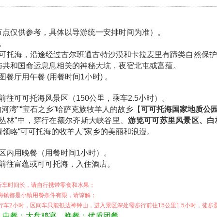
节点仅供参考，具体以导游统一安排时间为准）。
餐。
往可可托海，沿途经过古尔班通古特沙漠和卡拉麦里有蹄类自然保
与共和国命运息息相关的神秘大坑，夜宿北屯或富蕴。
尔图餐厅用午餐 (用餐时间1小时) 。
车前往可可托海风景区（150公里，乘车2.5小时）。
色的河湾"“宝石之乡”哈萨克族牧羊人的故乡【
可可托海国家地质公
的丛林"中，穿行在额尔齐斯大峡谷里、
游览可可苏里风景区、白
领略“可可托海的牧羊人”家乡的美丽和浪漫。
海景区内用晚餐（用餐时间1小时）。
乘车前往富蕴或可可托海，入住酒店。
，行车时间长，请自行携带零食和水果；
托海镇都是小镇用餐条件有限，请谅解；
返行车2小时，区间车只能抵达神钟山，进入景区深处需步行前往15公里1.5小时，徒步
 中餐：大盘鸡宴 晚餐：优质团餐