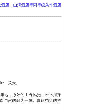
大酒店、山河酒店等同等级条件酒店
地”—禾木。
聚集地，原始的山野风光，禾木河穿
和谐自然的融为一体。喜欢拍摄的拼