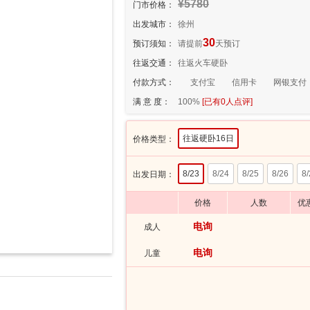
¥5780
门市价格：
出发城市：
徐州
30
预订须知：
请提前
天预订
往返交通：
往返火车硬卧
付款方式：
支付宝
信用卡
网银支付
满 意 度：
100%
[已有
0
人点评]
往返硬卧16日
价格类型：
8/23
8/24
8/25
8/26
8/
出发日期：
价格
人数
优
电询
成人
电询
儿童