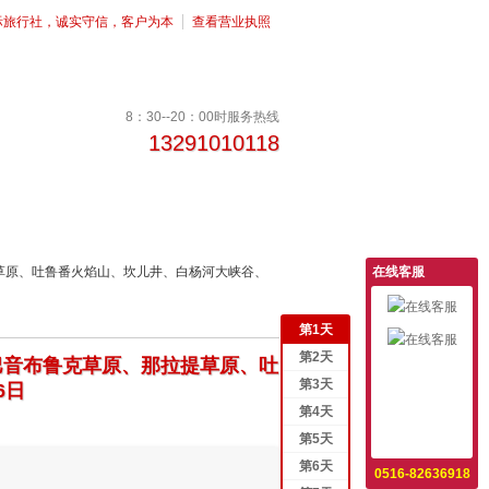
际旅行社，诚实守信，客户为本
查看营业执照
8：30--20：00时服务热线
13291010118
提草原、吐鲁番火焰山、坎儿井、白杨河大峡谷、
在线客服
第
1
天
第
2
天
巴音布鲁克草原、那拉提草原、吐
意见反馈
第
3
天
6日
设为首页
第
4
天
收藏本站
第
5
天
第
6
天
0516-82636918