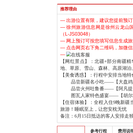
推荐理由
— 出游位置有限，建议您提前预订！付
— 徐州旅游信息网是徐州云龙山
（L-JS03048）
— 网上预订可按您填写信息生成
— 点击网页右下角二维码，加微
—
【网红景点】：北疆+部分南疆精
地、草原、雪山、森林、高原湖泊
【美食诱惑】：行程中安排当地特
品尝新疆名小吃——【大盘鸡宴
品尝火州吐鲁番——【阿凡提的
图瓦人家特色盛宴——【胡尔达
【住宿体验】：全程入住9晚新疆
旅游！睡眠至上，让您安枕无忧
备注：6月15日抵达的客人安排走
出发班期
参考行程
费用说