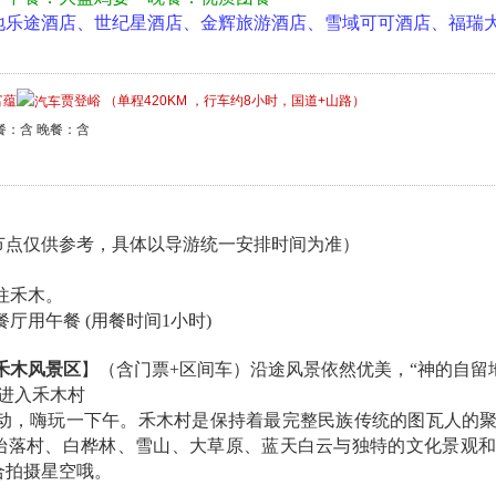
地乐途酒店、世纪星酒店、金辉旅游酒店、雪域可可酒店、福瑞
富蕴
贾登峪 （单程420KM ，行车约8小时，国道+山路）
餐：含 晚餐：含
节点仅供参考，具体以导游统一安排时间为准）
前往禾木。
津餐厅用午餐 (用餐时间1小时)
禾木风景区
】（含门票+区间车）沿途风景依然优美，“神的自留
间车进入禾木村
自由活动，嗨玩一下午。禾木村是保持着最完整民族传统的图瓦人的
始落村、白桦林、雪山、大草原、蓝天白云与独特的文化景观
合拍摄星空哦。