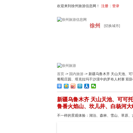
欢迎来到徐州旅游信息网！
注册
|
登录
徐州
[切换城市]
首页
周边旅游
国内旅游
出
首页
->
国内旅游
-> 新疆乌鲁木齐 天山天池
葡萄庄园、塔克拉玛干沙漠中的罗布人村寨 双卧
新疆乌鲁木齐 天山天池、可可
鲁番火焰山、坎儿井、白杨河大
不一样的景观体验：湖泊、森林、雪山、草原、