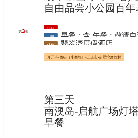
自由品尝小公园百年
行程
3
第
天
早餐：含 午餐：敬请自
用餐
翡翠湾度假酒店
住宿
开元寺-西街（小西埕）-五店市-翡翠湾度假村
第三天
南澳岛-启航广场灯塔
早餐