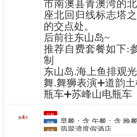
市南澳县青澳湾的北
座北回归线标志塔
的交点处。
后前往东山岛~
推荐自费套餐如下:参
制
东山岛.海上鱼排观光
舞.舞狮表演➕道韵
瓶车➕苏峰山电瓶车
行程
4
第
天
早餐：含 午餐：含 晚
用餐
翡翠湾度假酒店
住宿