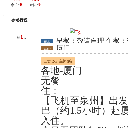
9
9
余位>
余位>
参考行程
1
徐州
泉州/厦门
第
天
早餐：敬请自理 午餐：
行程
用餐
厦门
住宿
三坊七巷-温泉酒店
各地-厦门
无餐
住：
【飞机至泉州】出
巴（约1.5小时）
入住。