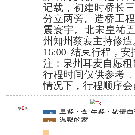
记载，初建时桥长
分立两旁。造桥工
震寰宇。北宋皇祐五年
州知州蔡襄主持修造
16:00 结束行程，
注：泉州耳麦自愿租
行程时间仅供参考
情况下，行程顺序会
6
泉州/厦门
徐州
第
天
早餐：含 午餐：敬请自
行程
用餐
温馨的家
住宿