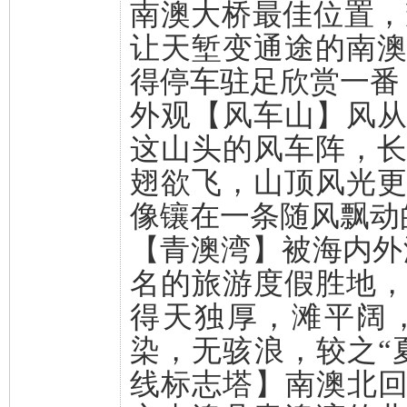
南澳大桥最佳位置，
让天堑变通途的南
得停车驻足欣赏一番
外观【风车山】风
这山头的风车阵，
翅欲飞，山顶风光
像镶在一条随风飘动
【青澳湾】被海内外
名的旅游度假胜地
得天独厚，滩平阔
染，无骇浪，较之“
线标志塔】南澳北回