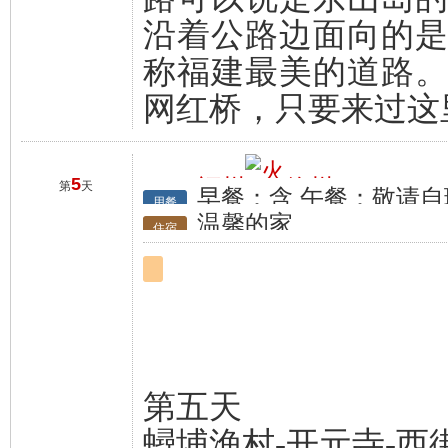
沿着公路边面向的
称福建最美的道路
网红桥，只要来过这
5
福州
徐州
第
天
早餐：含 午餐：敬请自
行程
用餐
温馨的家
住宿
第五天
蟳埔渔村-开元寺-西