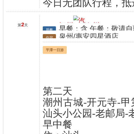
今日无团队行程，抵
2
福州
泉州
第
天
早餐：含 午餐：敬请自
行程
用餐
泉州/惠安四星酒店
住宿
平潭一日游
第二天
潮州古城-开元寺-甲
汕头小公园-老邮局-
早中餐