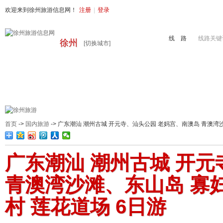
欢迎来到徐州旅游信息网！
注册
|
登录
线 路
线路关键
徐州
[切换城市]
首页
周边旅游
国内旅游
出境旅游
港澳游
徐州地接
首页
->
国内旅游
-> 广东潮汕 潮州古城 开元寺、汕头公园 老妈宫、南澳岛 青澳湾
广东潮汕 潮州古城 开
青澳湾沙滩、东山岛 寡
村 莲花道场 6日游