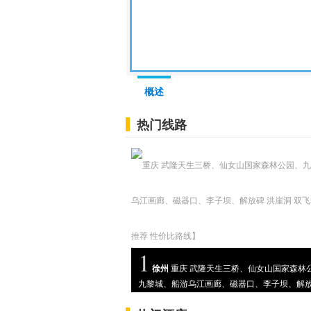
线路
图片
地图
概述
热门线路
1
徐州
重庆 武隆天生三桥、仙女山国家森林
九黎城、船游乌江画廊、磁器口、李子坝、解放
崖洞 双飞5日【社长推荐 性价比路线】