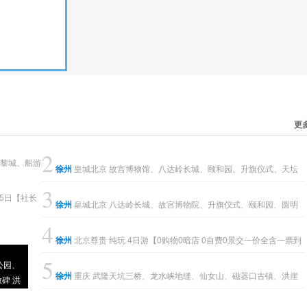
更
2
徐州
皇城北京 故宫博物馆、八达岭长城、颐和园、升旗仪式、天坛
3
通票、军博/航博 4日游【保证12人精讲小团，纯玩0购物，全程入住二环
徐州
皇城北京 八达岭长城、故宫博物院、升旗仪式、颐和园、圆明
4
三环四钻酒店 自助早餐更舒适，不早起慢慢游】
园、清华/北大、天坛公园 4日【28人精品团，1人也可以畅游京城，8大
徐州
北京尊贵 纯玩 4日游【0购物0暗店 0自费0景交一价全含一票到
5
公园、
精华景点全覆盖；连锁酒店入住不挪窝
底；精选北京酒店住宿，交通便捷，全程不挪窝】
徐州
重庆 武隆天坑三桥、龙水峡地缝、仙女山、磁器口古镇、洪崖
碑 洪