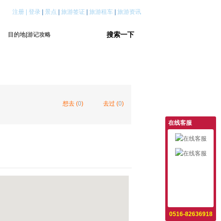
注册
|
登录
|
景点
|
旅游签证
|
旅游租车
|
旅游资讯
想去 (
0
)
去过 (
0
)
在线客服
意见反馈
设为首页
收藏本站
0516-82636918