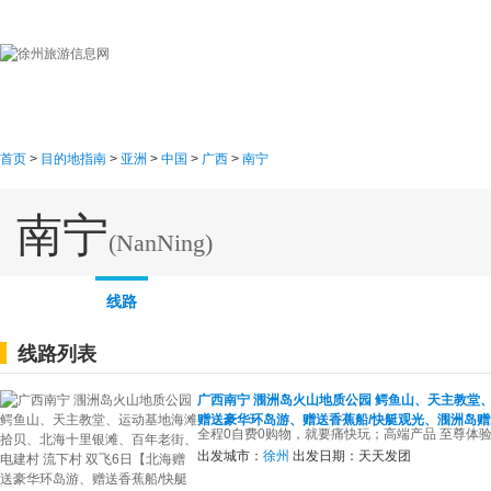
首页
目的地指南
游
首页
>
目的地指南
>
亚洲
>
中国
>
广西
>
南宁
南宁
(NanNing)
概述
图片
地图
线路
线路列表
广西南宁 涠洲岛火山地质公园 鳄鱼山、天主教堂
赠送豪华环岛游、赠送香蕉船/快艇观光、涠洲岛赠
全程0自费0购物，就要痛快玩；高端产品 至尊体
出发城市：
徐州
出发日期：
天天发团