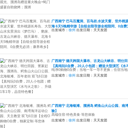
广西南宁 巴马百魔洞、百鸟岩.水波天窗、世外
海 6天5晚精华游【自组全陪导游全程陪同、0自
出发城市：
徐州
出发日期：
天天发团
广西南宁 德天跨国大瀑布、古龙山大峡谷、明仕田
【真纯玩0自费，20人小包团；赠送大型演艺《水
纯净0购物0自费；当地一车一导不更换；住宿当
出发城市：
徐州
出发日期：
天天发团
广西南宁 北海银滩、涠洲岛 鳄鱼山火山公园、南
验】
高端住宿·特色美食·等您体验
出发城市：
徐州
出发日期：
天天发团