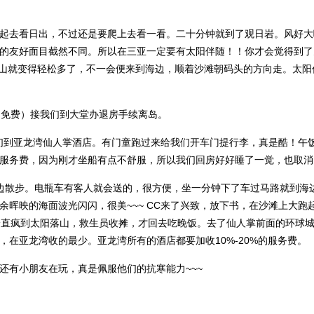
起去看日出，不过还是要爬上去看一看。二十分钟就到了观日岩。风好大
的友好面目截然不同。所以
在三亚一定要有太阳伴随！！你才会觉得到了
~下山就变得轻松多了，不一会便来到海边，顺着沙滩朝码头的方向走。太
（免费）接我们到大堂办退房手续离岛。
我们到亚龙湾仙人掌酒店。有门童跑过来给我们开车门提行李，真是酷！午
的服务费，因为刚才坐船有点不舒服，所以我们回房好好睡了一觉，也取
边散步。电瓶车有客人就会送的，很方便，坐一分钟下了车过马路就到海
余晖映的海面波光闪闪，很美~~~ CC来了兴致，放下书，在沙滩上大跑
一直疯到太阳落山，救生员收摊，才回去吃晚饭。去了仙人掌前面的环球
，在亚龙湾收的最少。亚龙湾所有的酒店都要加收10%-20%的服务费。
还有小朋友在玩，真是佩服他们的抗寒能力~~~