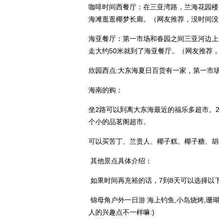
咖啡时间西餐厅
：在三亚湾路，兰海花园楼
海滩逛逛椰梦长廊。（网友推荐，没时间没
海亚餐厅
：第一市场和春园之间三亚河边上
走大约50米就到了海亚餐厅。（网友推荐
欣园西点:
大东海夏日百货有一家，第一市
海南的购：
坐2路可以到离大东海最近的福乐多超市。
个小的品茗阁超市。
可以买苦丁、兰贵人、椰子糕、椰子糖、胡
其他景点具体介绍：
如果时间再充裕的话，7到8天可以选择以
锦母角户外一日游
海上钓鱼,小岛烧烤,
人的兴趣点不一样嘛:)