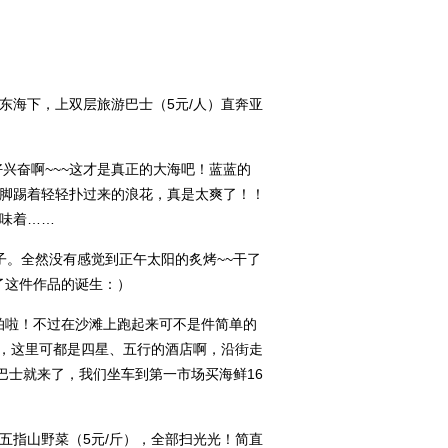
东海下，上双层旅游巴士（5元/人）直奔亚
兴奋啊~~~这才是真正的大海吧！蓝蓝的
脚踢着轻轻扑过来的浪花，真是太爽了！！
味着……
子。全然没有感觉到正午太阳的炙烤~~干了
了这件作品的诞生：）
拍啦！不过在沙滩上跑起来可不是件简单的
走，这里可都是四星、五行的酒店啊，沿街走
巴士就来了，我们坐车到第一市场买海鲜16
五指山野菜（5元/斤），全部扫光光！简直