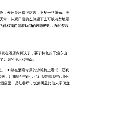
啊，云还是压得很厉害，不见一丝阳光。没
天堂！
从观日岩的左侧望下去可以清楚地看
阳仿佛和我们闹着玩似的若隐若现，恍如梦境
饭就在酒店内解决了，要了特色的干煸东山
消了计划的潜水和拖伞。
边。CC躺在酒店专属的沙滩椅上看书，还真
起来，让我给他拍照，也让我跑帮我拍，啊~
城酒店里一品红餐厅，饭菜明显比仙人掌便宜