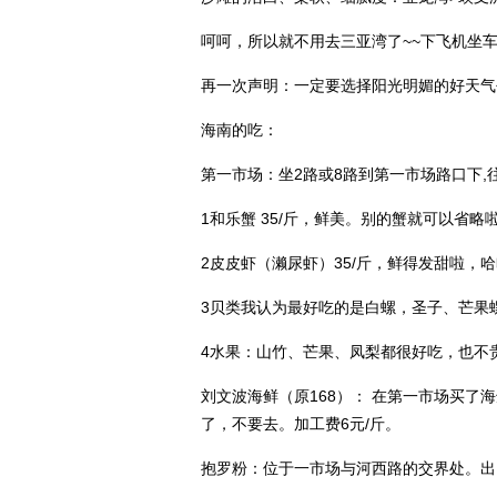
呵呵，所以就不用去三亚湾了~~下飞机坐车
再一次声明：一定要选择阳光明媚的好天气
海南的吃：
第一市场：
坐2路或8路到第一市场路口下
1和乐蟹 35/斤，鲜美。别的蟹就可以省略
2皮皮虾（濑尿虾）35/斤，鲜得发甜啦，
3贝类我认为最好吃的是白螺，圣子、芒果
4水果：山竹、芒果、凤梨都很好吃，也不
刘文波海鲜（原168）
： 在第一市场买了海
了，不要去。加工费6元/斤。
抱罗粉：
位于一市场与河西路的交界处。出