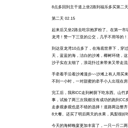
8点多回到主干道上坐2路到福乐多买第二
第二天 02.15
起来后又坐2路去吃宗抱罗粉了。在第一市
龙湾！赞一下三亚的公交，几乎不用等的！
到达亚龙湾10点多了，在海底世界下，穿
天，蓝蓝的海，洁白的沙滩，椰树环绕，这
沙子实在太细了，浪花扑过来带来又带走流
手牵着手沿着沙滩漫步~~沙滩上有人用买
不到一小时，一对甜蜜的牵手小人出现在房
完工后，我和CC走到树荫下吃东西。山竹
事，试验了两三次我都没有成功的跑到CC
走参观参观也是不错的选择！道路两边整齐
8大餐。还买了明后两天的水果，凤梨很好
今天的海鲜晚宴更加丰富了，一只一斤二两