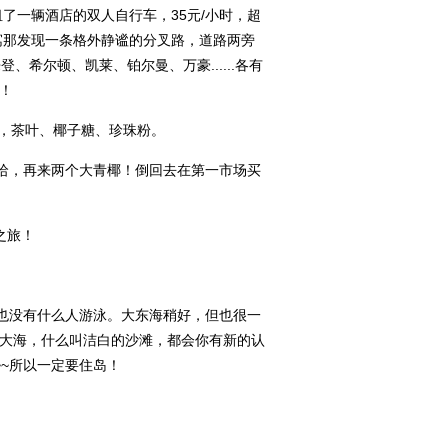
了一辆酒店的双人自行车，35元/小时，超
寓那发现一条格外静谧的分叉路，道路两旁
希尔顿、凯莱、铂尔曼、万豪......各有
！
产，茶叶、椰子糖、珍珠粉。
哈哈，再来两个大青椰！倒回去在第一市场买
之旅！
也没有什么人游泳。大东海稍好，但也很一
大海，什么叫洁白的沙滩，都会你有新的认
~所以一定要住岛！