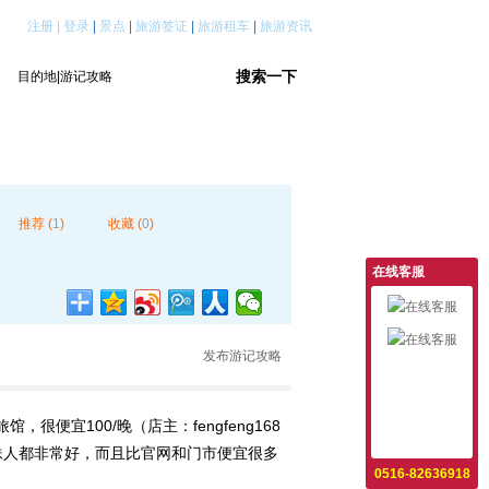
注册
|
登录
|
景点
|
旅游签证
|
旅游租车
|
旅游资讯
推荐 (
1
)
收藏 (
0
)
在线客服
发布游记攻略
意见反馈
设为首页
宜100/晚（店主：fengfeng168
收藏本站
妹妹人都非常好，而且比官网和门市便宜很多
0516-82636918