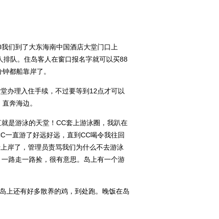
0我们到了大东海南中国酒店大堂门口上
排队。住岛客人在窗口报名字就可以买88
分钟都船靠岸了。
堂办理入住手续，不过要等到12点才可以
，直奔海边。
就是游泳的天堂！CC套上游泳圈，我趴在
CC一直游了好远好远，直到CC喝令我往回
于上岸了，管理员责骂我们为什么不去游泳
，一路走一路捡，很有意思。岛上有一个游
岛上还有好多散养的鸡，到处跑。晚饭在岛