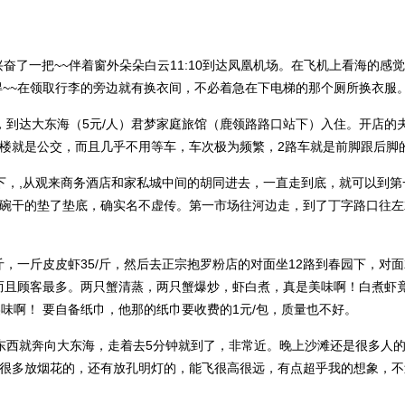
小兴奋了一把~~伴着窗外朵朵白云11:10到达凤凰机场。在飞机上看海的
得~~在领取行李的旁边就有换衣间，不必着急在下电梯的那个厕所换衣服
，到达大东海（5元/人）君梦家庭旅馆（鹿领路路口站下）入住。开店的
楼就是公交，而且几乎不用等车，车次极为频繁，2路车就是前脚跟后脚
下，,从观来商务酒店和家私城中间的胡同进去，一直走到底，就可以到第
碗干的垫了垫底，确实名不虚传。第一市场往河边走，到了丁字路口往左就
斤，一斤皮皮虾35/斤，然后去正宗抱罗粉店的对面坐12路到春园下，对面
吃，而且顾客最多。两只蟹清蒸，两只蟹爆炒，虾白煮，真是美味啊！白煮
味啊！ 要自备纸巾，他那的纸巾要收费的1元/包，质量也不好。
东西就奔向大东海，走着去5分钟就到了，非常近。晚上沙滩还是很多人
很多放烟花的，还有放孔明灯的，能飞很高很远，有点超乎我的想象，不