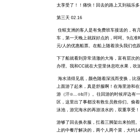
太享受了！！痛快！回去的路上又到福乐多
第三天 02.16
住蜈支洲的客人是有免费班车接送的，有几
车，第一天晚上就踩好点的，呵呵。9点准
元/人的优惠船票。在船上随着浪头我们也
下了船就看到异常清澈的大海，富有层次的
办理。我和CC就在大堂里休息吃水果，吹
海水清得见底，颜色随着深浅而变换，比亚
上面游了起来，真是舒服啊！在海里游和在游
游（汗⊙﹏⊙b汗）。往回游的时候岸边有
区，这里出了事都没有救生员救你们。偷着
泳池，游完海水的再游淡水的，双重享受！
游够了回去换衣服，扛着三脚架出来拍照。
上的中餐厅解决的，两个人两个菜，大约1