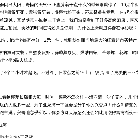
会闪出太阳，奇怪的天气~~正盘算着干点什么的时候雨就停了！10点半租
，胳膊僵得要死，紧张得要命，慢慢放松下来，还真是很有意思！在5号公
凉风，真是惬意~~回到主干道上，我们沿路看到了好多高级酒店，喜来登、
驻足拍照。美妙的时间过得还真是快啊！为什么上班就过得像在读秒呢？
车总站，把行李都寄存好，2元一件，就到斜对面当地最大的旺豪超市买特
吃最后的海鲜大餐，白煮皮皮虾，蒜蓉蒸扇贝、爆炒白螺、芒果螺、花螺，
行李坐8路去机场。
了4个半小时才起飞。不过终于在零点之前坐上了飞机结束了完美的三亚
以看到椰梦长廊和大海，呵呵，感觉不怎么样~~海不清，沙子黄的，几乎
玩的人也多一些。到了亚龙湾一下就会提升了你的兴奋点！什么叫蔚蓝的
跑带跳，兴奋地忘乎所以，你会惊讶大海怎么还会如此清澈得富有渐变~~
亚湾
洲>大东海>三亚湾