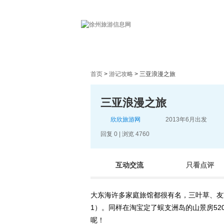
首页
首页
>
游记攻略
> 三亚浪漫之旅
三亚浪漫之旅
欣欣旅游网
2013年6月出发
回复 0 | 浏览 4760
互动交流
只看点评
大东海许多家庭旅馆都很有名，三叶草、友家、
1）。同样在淘宝定了蜈支洲岛的山景房52
呢！