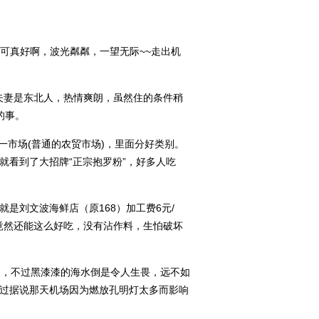
感觉可真好啊，波光粼粼，一望无际~~走出机
。
夫妻是东北人，热情爽朗，虽然住的条件稍
的事。
一市场(普通的农贸市场)，里面分好类别。
看到了大招牌“正宗抱罗粉”，好多人吃
就是刘文波海鲜店（原168）加工费6元/
虾竟然还能这么好吃，没有沾作料，生怕破坏
的，不过黑漆漆的海水倒是令人生畏，远不如
过据说那天机场因为燃放孔明灯太多而影响