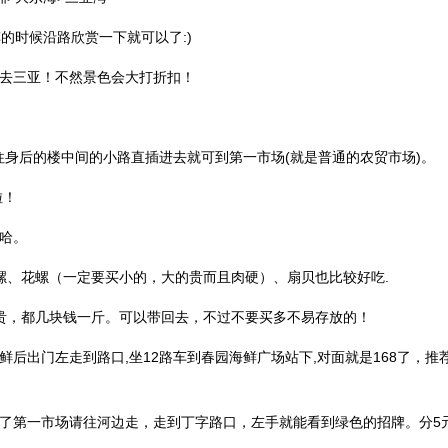
的时候沿路欣赏一下就可以了:)
去三亚！不然景色会大打折扣！
,往身后的楼中间的小路直插进去就可到第一市场(就是普通的农贸市场)。
啦！
哈哈。
螺、花螺（一定要买小的，大的贵而且肉硬）、扇贝也比较好吃.
贵，都几块钱一斤。可以带回去，不过不要买多不易存放的！
鲜后出门左走到路口,坐12路车到春园海鲜广场站下,对面就是168了，
了第一市场请往河边走，走到丁字路口，左手就能看到绿色的招牌。分5元