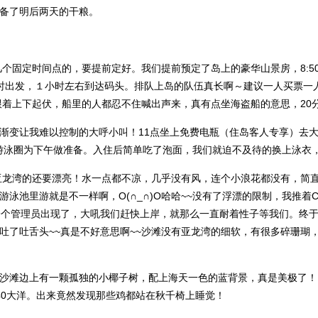
备了明后两天的干粮。
个固定时间点的，要提前定好。我们提前预定了岛上的豪华山景房，8:5
时出发，１小时左右到达码头。排队上岛的队伍真长啊～建议一人买票一人
跟着上下起伏，船里的人都忍不住喊出声来，真有点坐海盗船的意思，20
渐变让我难以控制的大呼小叫！11点坐上免费电瓶（住岛客人专享）去大
游泳圈为下午做准备。入住后简单吃了泡面，我们就迫不及待的换上泳衣
龙湾的还要漂亮！水一点都不凉，几乎没有风，连个小浪花都没有，简直
泳池里游就是不一样啊，O(∩_∩)O哈哈~~没有了浮漂的限制，我推着
一个管理员出现了，大吼我们赶快上岸，就那么一直耐着性子等我们。终
吐了吐舌头~~真是不好意思啊~~沙滩没有亚龙湾的细软，有很多碎珊瑚
沙滩边上有一颗孤独的小椰子树，配上海天一色的蓝背景，真是美极了！
40大洋。出来竟然发现那些鸡都站在秋千椅上睡觉！