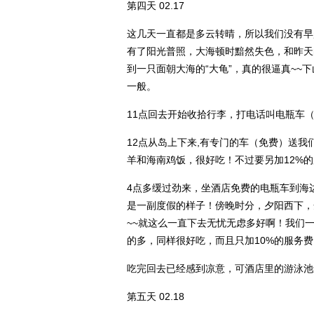
第四天 02.17
这几天一直都是多云转晴，所以我们没有早
有了阳光普照，大海顿时黯然失色，和昨天
到一只面朝大海的“大龟”，真的很逼真~
一般。
11点回去开始收拾行李，打电话叫电瓶车
12点从岛上下来,有专门的车（免费）送
羊和海南鸡饭，很好吃！不过要另加12%
4点多缓过劲来，坐酒店免费的电瓶车到海
是一副度假的样子！傍晚时分，夕阳西下，
~~就这么一直下去无忧无虑多好啊！我们
的多，同样很好吃，而且只加10%的服务费
吃完回去已经感到凉意，可酒店里的游泳池
第五天 02.18