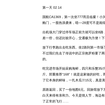
第一天 02.14
国航CA1369，第一次坐777而且临窗！
舱门，一股热浪袭来，唔~~28度可不是闹
出机场大门穿过停车场正前方就可以坐8路
差一些，但还比较开心，交通极为方便！下
放下行李跑出去吃东西。坐2路到第一市场
不过我们先去了传说中的正宗抱罗粉要了两
的。
吃完进市场开始采购海鲜，四只和乐蟹35/
斤。郑重推荐“168”！就是这家做的好
了它本身的鲜味，一扎木瓜汁15元，真是美
原路返回，买了一份地图6元。回旅馆放下
白天来得有亲和力。今天是情人节，海边有
了正常的飞行……