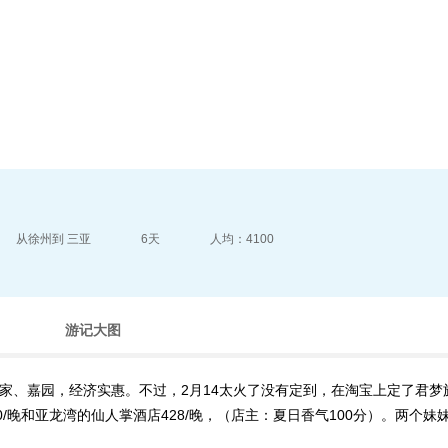
目的地指南
游记攻略
从徐州到 三亚
6天
人均：4100
游记大图
嘉园，经济实惠。不过，2月14太火了没有定到，在淘宝上定了君梦旅馆，很便
0/晚和亚龙湾的仙人掌酒店428/晚，（店主：夏日香气100分）。两个