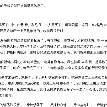
天的干粮后就回旅馆早早休息了。
场买了山竹（9元/斤）和毛丹，一人又买了一顶遮阳帽，返回。坐2路到大
双层旅游巴士上层是敞篷的，吹着风很舒服~~
过海底世界的通道就能看见海了，有存包处、更衣间，还有卖吃的。啊~~好
不就是人间天堂吗？！迫不及待的脱了鞋，踩着滚烫的沙滩奔向大海，用
动于脚指间的细沙，那微妙的感觉真是难以言表，我们就站在那里细细体
来的塑料小桶的小铲建城堡的，建得有模有样。我也拉着CC和我一起堆沙
子里了，哈哈，终于完工了！！！特此感谢CC全方位多角度的帮我记录
真是非常好吃，就是壳太厚，两斤吃完也不咋样。吃完东西支上三脚架自
身边。重新调整距离后OK啦！沙滩上玩得差不多了，我们决定上去沿街
的椰子树，花园式的酒店，比什么椰梦长廊美多了~~~走了一会儿，旅游
吃！推荐。
的清蒸和乐蟹，一斤辣炒圣子，一斤辣炒白螺，一斤椒盐海虾，一斤清炒