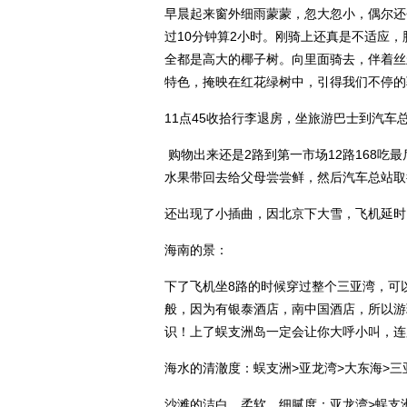
早晨起来窗外细雨蒙蒙，忽大忽小，偶尔还
过10分钟算2小时。刚骑上还真是不适应
全都是高大的椰子树。向里面骑去，伴着丝丝
特色，掩映在红花绿树中，引得我们不停的
11点45收拾行李退房，坐旅游巴士到汽
购物出来还是2路到第一市场12路168
水果带回去给父母尝尝鲜，然后汽车总站取
还出现了小插曲，因北京下大雪，飞机延时
海南的景：
下了飞机坐8路的时候穿过整个三亚湾，可
般，因为有银泰酒店，南中国酒店，所以游
识！上了蜈支洲岛一定会让你大呼小叫，连
海水的清澈度：蜈支洲>亚龙湾>大东海>三
沙滩的洁白、柔软、细腻度：亚龙湾>蜈支