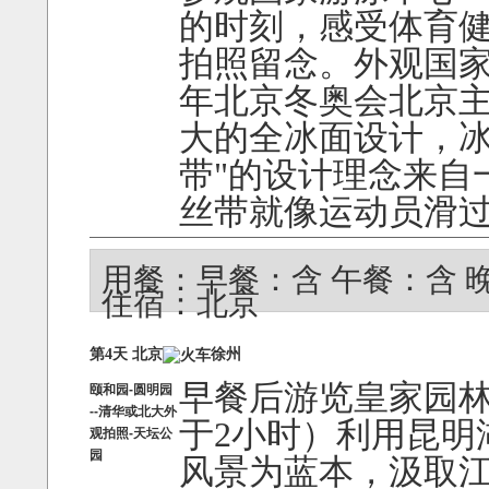
的时刻，感受体育
拍照留念。外观国家速
年北京冬奥会北京
大的全冰面设计，冰
带"的设计理念来自
丝带就像运动员滑
用餐：早餐：含 午餐：含 
住宿：北京
第4天 北京
徐州
早餐后游览皇家园林-
颐和园-圆明园
--清华或北大外
于2小时）利用昆明
观拍照-天坛公
园
风景为蓝本，汲取