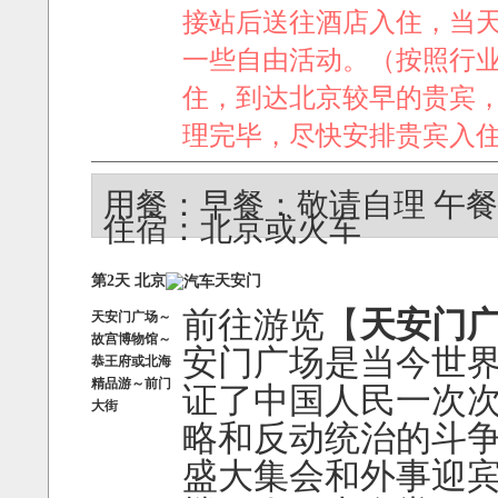
接站后送往酒店入住，当
一些自由活动。（按照行
住，到达北京较早的贵宾
理完毕，尽快安排贵宾入
用餐：早餐：敬请自理 午
住宿：北京或火车
第2天 北京
天安门
前往游览【
天安门
天安门广场～
故宫博物馆～
安门广场是当今世
恭王府或北海
精品游～前门
证了中国人民一次
大街
略和反动统治的斗
盛大集会和外事迎