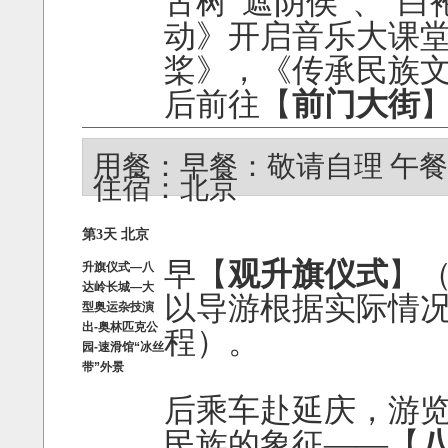
古树“遮阴侯”、“
动》开启音乐大课
桨》，《传承民族
后前往【
前门大街
用餐：早餐：敬请自理 午餐
住宿：北京
第3天 北京
早【
观升旗仪式
】
升旗仪式—八
达岭长城—大
以导游根据实际情
型奥运杂技演
出-奥林匹克公
程）。
园-速滑馆“冰丝
带”外景
后乘车赴延庆，游
民族的象征——【