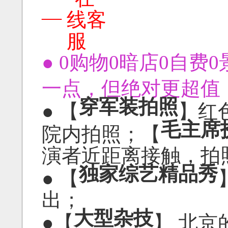
—
● 0购物0暗店0自费
一点，但绝对更超值
穿军装拍照
● 【
】红
毛主席
院内拍照；【
演者近距离接触，拍
独家综艺精品秀
● 【
出；
大型杂技
●【
】 北