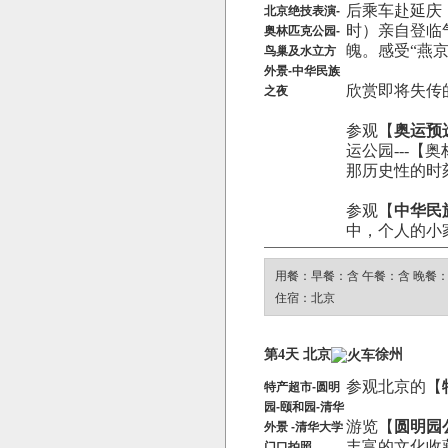
后乘车赴延庆
北京绝技表演-
时）亲自登临
奥林匹克公园-
魄。感受“燕
鸟巢及水立方
外景-中华民族
欣赏即将失传
之夜
参观【
奥运预
运公园---
那历史性的时
参观【
中华民
中，个人的小
用餐：早餐：含 午餐：含 晚餐
住宿：北京
第4天 北京
徐州
参观北京的【
特产超市-圆明
园-颐和园-清华
游览【
圆明园
外景 -清华大学
丰富的文化收
门口拍照