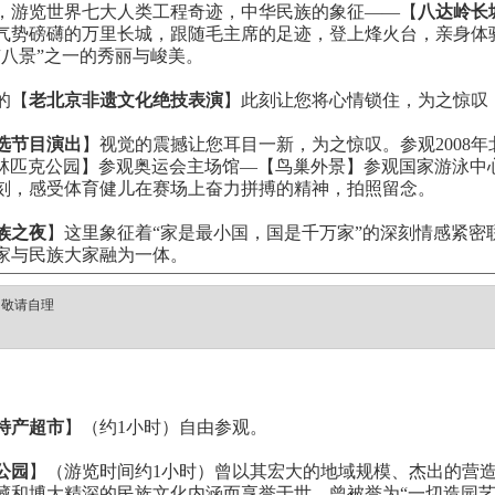
，游览世界七大人类工程奇迹，中华民族的象征——【
八达岭长
气势磅礴的万里长城，跟随毛主席的足迹，登上烽火台，亲身体验
京八景”之一的秀丽与峻美。
的【
老北京非遗文化绝技表演
】此刻让您将心情锁住，为之惊叹
选节目演出
】视觉的震撼让您耳目一新，为之惊叹。参观2008
【奥林匹克公园】参观奥运会主场馆—【鸟巢外景】参观国家游泳中心
刻，感受体育健儿在赛场上奋力拼搏的精神，拍照留念。
族之夜
】这里象征着“家是最小国，国是千万家”的深刻情感紧密
家与民族大家融为一体。
：敬请自理
特产超市
】（约1小时）自由参观。
公园
】（游览时间约1小时）曾以其宏大的地域规模、杰出的营
藏和博大精深的民族文化内涵而享誉于世，曾被誉为“一切造园艺