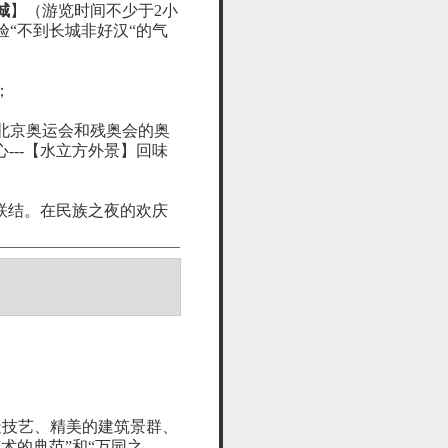
城
】（游览时间不少于2小
“不到长城非好汉“的气
；
年北京奥运会和残奥会的奥
---【水立方外景】回味
联结。在民族之夜的欢庆
造技艺、精美的建筑景群、
术的典范”和“万园之