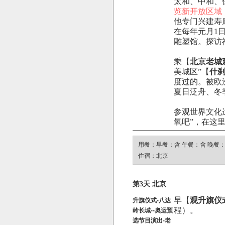
太和、中和、
览新开放区域
他专门兴建寿
在每年元月1
雕塑馆。探访
乘【
北京老城
美城区”【
什
度过的。被欧
夏日泛舟、冬
参观世界文化
氧吧”，在这
用餐：早餐：含 午餐：含 晚餐
住宿：北京
第3天 北京
早【
观升旗仪
升旗仪式-八达
程）。
岭长城--奥运预
选节目演出-老