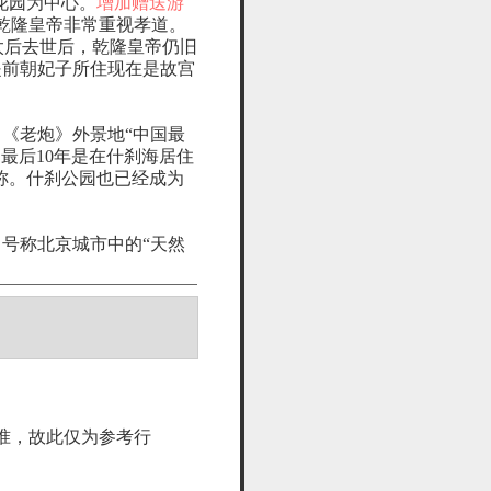
花园为中心。
增加赠送游
乾隆皇帝非常重视孝道。
太后去世后，乾隆皇帝仍旧
是前朝妃子所住现在是故宫
《老炮》外景地“中国最
最后10年是在什刹海居住
之称。什刹公园也已经成为
号称北京城市中的“天然
。
准，故此仅为参考行