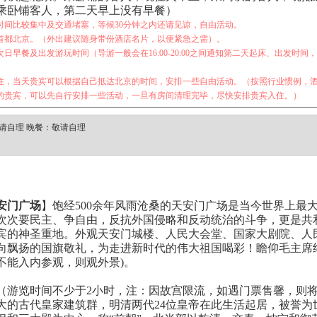
乘卧铺客人，第二天早上没有早餐）
时间比较集中及交通堵塞，等候30分钟之内还请见谅，自由活动。
首都北京。（外出建议随身带份酒店名片，以便紧急之需）。
日早餐及出发游玩时间（导游一般会在16:00-20:00之间通知第二天起床、出发时
住，当天贵宾可以根据自己抵达北京的时间，安排一些自由活动。（按照行业惯例，
的贵宾，可以先自行安排一些活动，一旦有房间清理完毕，尽快安排贵宾入住。）
请自理 晚餐：敬请自理
安门广场
】饱经500余年风雨沧桑的天安门广场是当今世界上最
次次要民主、争自由，反抗外国侵略和反动统治的斗争，更是共
宾的神圣重地。外观天安门城楼、人民大会堂、国家大剧院、人
向飘扬的国旗敬礼，为走进新时代的伟大祖国喝彩！瞻仰毛主席
不能入内参观，则观外景)。
（游览时间不少于2小时，注：因故宫限流，如遇门票售馨，则
大的古代皇家建筑群，明清两代24位皇帝在此生活起居，被誉为