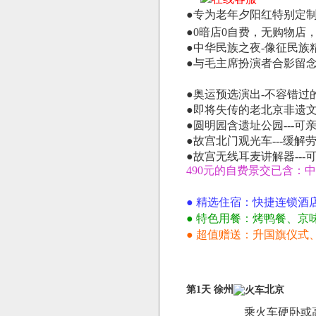
●专为老年夕阳红特别定
●0暗店0自费，无购物店
●中华民族之夜-像征民族
●与毛主席扮演者合影留念
●奥运预选演出-不容错过
●即将失传的老北京非遗文
●圆明园含遗址公园---
●故宫北门观光车---缓
●故宫无线耳麦讲解器--
490元的自费景交已含：
● 精选住宿：快捷连锁酒
● 特色用餐：烤鸭餐、京
● 超值赠送：升国旗仪
第1天 徐州
北京
乘火车硬卧或