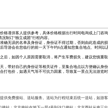
和价格谨供客人提供参考，具体价格根据出行时间电询或上门咨
况制订“独立成团”行程内容。
供准确无误的名单及身份证，身份证不得过期，否则由此造成的
之后导游会在您临行的前一天下午约6点通知您集合地点、时间以
功之后，如因个人原因需要取消，将产生车费损失，建议您慎重
当天，带好自己的身份证等相关证件，至集合地点以方便确认身
综合打包价，如遇天气等不可抗力因素，导致某一景点无法游览
客提供免费接站、送站服务。送站为行程结束后统一送站，如游
口接站；北京南站在地下一层4号到达口接站；北京西站从南三