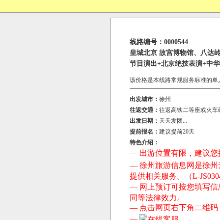
线路编号：0000544
皇城北京 故宫博物馆、八达
节目演出+北京绝技表演+中
该价格是本线路常规服务标准的单
出发城市：
徐州
往返交通：
往返高铁二等座或火车
出发日期：
天天发团...
提前报名：
建议提前20天
特色介绍：
— 出游位置有限，建议您提前
— 徐州旅游信息网是徐
提供相关服务。（L-JS030
— 网上预订可按您填写
同等法律效力。
— 点击网页右下角二维
—