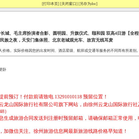
[打印本页]
[关闭窗口]
[另存为doc]
岭长城、毛主席扮演者合影、圆明园、升旗仪式、颐和园 双高4日游【全程
华民族之夜，天安门集体照、北京老城观光车、故宫无线耳麦
人价格。实际价格因您的出发时间、酒店星级、航班或交通等服务的不同而有所差别
硬卧
预订！付款前请致电 13291010118 预留位置！
州云龙山国际旅行社有限公司旗下网站，由徐州云龙山国际旅行社
48）
信息生成旅游合同发送到注册时预留邮箱，请确保邮箱正常使用，
码，加微信关注。徐州旅游信息网最新旅游线路价格早知道！