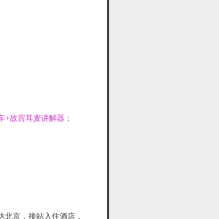
车+故宫耳麦讲解器；
达北京，接站入住酒店，