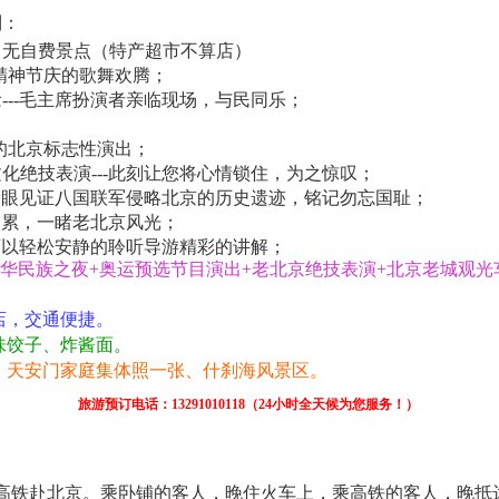
制：
，无自费景点（特产超市不算店）
精神节庆的歌舞欢腾；
---毛主席扮演者亲临现场，与民同乐；
的北京标志性演出；
化绝技表演---此刻让您将心情锁住，为之惊叹；
可亲眼见证八国联军侵略北京的历史遗迹，铭记勿忘国耻；
解劳累，一睹老北京风光；
-可以轻松安静的聆听导游精彩的讲解；
中华民族之夜+奥运预选节目演出+老北京绝技表演+北京老城观光
店，交通便捷。
味饺子、炸酱面。
式、天安门家庭集体照一张、什刹海风景区。
旅游预订电话：13291010118（24小时全天候为您服务！）
高铁赴北京。乘卧铺的客人，晚住火车上，乘高铁的客人，晚抵