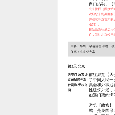
自由活动。（
北京接团（因接站
欢迎您来到美丽的
并注意导游告知的次
通知）。
接站后送往酒店入
住，到达北京较早
用餐：早餐：敬请自理 午餐：敬
住宿：北京或火车
第2天 北京
前往游览【
天
天安门-故宫-北
了中国人民一
京老城观光车-
集会和外事迎
什刹海-天坛公
性建筑外景，
园
如遇门票约满
游览【
故宫
】
城，是我国最