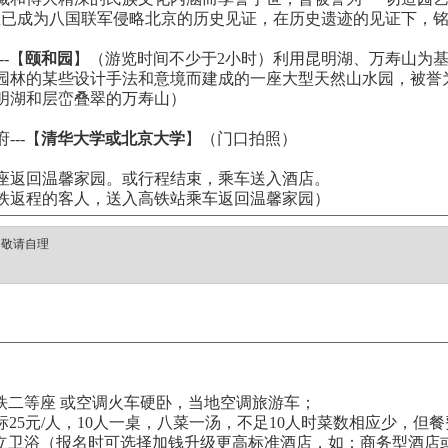
里已成为八国联军侵略北京的历史见证，在历史遗迹的见证下，
-【
颐和园
】（游览时间不少于2小时）利用昆明湖、万寿山为
园林的某些设计手法和意境而建成的一座大型天然山水园，被誉
明湖和层峦叠翠的万寿山）
---【
清华大学或北京大学
】（门口拍照）
座返回温馨家园。或行程结束，乘车送入酒店。
铁返程的客人，送入高铁站乘车返回温馨家园）
：敬请自理
铁二等座 或空调火车硬卧，当地空调旅游车；
餐标25元/人，10人一桌，八菜一汤，不足10人时菜数相应少，但
立卫浴（报名时可选择加钱升级更高标准酒店，如：商务型酒店