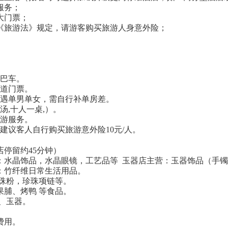
服务；
大门票；
《旅游法》规定，请游客购买旅游人身意外险；
。
大巴车。
首道门票。
如遇单男单女，需自行补单房差。
汤,十人一桌,）。
导游服务。
建议客人自行购买旅游意外险10元/人。
店停留约45分钟）
营：水晶饰品，水晶眼镜，工艺品等 玉器店主营：玉器饰品（手
营：竹纤维日常生活用品。
珍珠粉，珍珠项链等。
果脯、烤鸭 等食品。
、玉器。
费用。