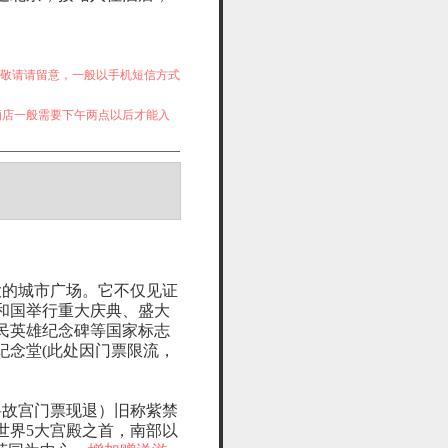
间，敬请请留意，一般以手机短信方式
酒店一般需要下午两点以后才能入
大的城市广场。它不仅见证
和国举行重大庆典、盛大
民英雄纪念碑等国家标志
纪念堂(此处因门票限流，
将故宫门票现退）旧称紫禁
世界5大宫殿之首，南部以