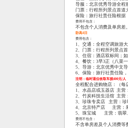
导服：北京优秀导游全程
门票：行程所列景点首道
保险：旅行社责任险根据
费用不包含：
不包含个人消费及单房差
卧高4日
费用包含：
1、交通：全程空调旅游
2、门票：行程所列景点
3、住宿：酒店双标间；
4、餐饮：3早3正（八菜一
5、导游：北京优秀中文
6、保险：旅行社责任险，
注明：临时退位收取车损400元/人
全程配合进购物店：
（每
1、水晶店或玉器店 主
2、竹炭科技生活馆 主
3、珍珠专卖店 主营：
4、北京特产店 主营：
5、珠宝城 主营：翡翠
费用不包含：
不含单房差及个人消费等