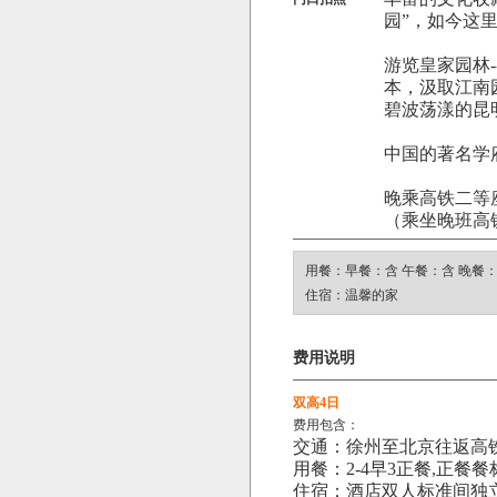
园”，如今这
游览皇家园林--
本，汲取江南
碧波荡漾的昆
中国的著名学府
晚乘高铁二等
（乘坐晚班高
用餐：早餐：含 午餐：含 晚餐
住宿：温馨的家
费用说明
双高4日
费用包含：
交通：徐州至北京往返高
用餐：2-4早3正餐,正餐
住宿：酒店双人标准间独