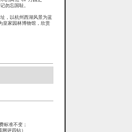
铭记勿忘国耻。
基址，以杭州西湖风景为蓝
为皇家园林博物馆，欣赏
餐费标准不变；
或网评四钻）