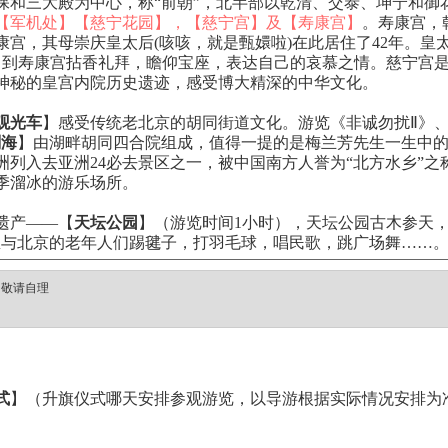
保和三大殿为中心，称“前朝”，北半部以乾清、交泰、坤宁和御
【军机处】【慈宁花园】，【慈宁宫】及【寿康宫】
。寿康宫，
康宫，其母崇庆皇太后(咳咳，就是甄嬛啦)在此居住了42年。皇
日到寿康宫拈香礼拜，瞻仰宝座，表达自己的哀慕之情。慈宁宫
神秘的皇宫内院历史遗迹，感受博大精深的中华文化。
观光车
】感受传统老北京的胡同街道文化。游览《非诚勿扰Ⅱ》、
刹海
】由湖畔胡同四合院组成，值得一提的是梅兰芳先生一生中的
洲列入去亚洲24必去景区之一，被中国南方人誉为“北方水乡”
季溜冰的游乐场所。
遗产——【
天坛公园
】（游览时间1小时），天坛公园古木参天，
里与北京的老年人们踢毽子，打羽毛球，唱民歌，跳广场舞……
：敬请自理
式
】（升旗仪式哪天安排参观游览，以导游根据实际情况安排为