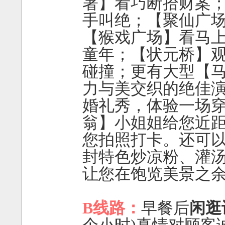
署】看巧断拾财案
手叫绝；【聚仙广
【猴戏广场】看马
童年；【状元桥】
碰撞；更有大型【
力与美交织的绝佳
婚礼秀，体验一场
翁】小姐姐给您近
您拍照打卡。还可
封特色炒凉粉、灌
让您在饱览美景之
B线路：
早餐后
闲逛
个小时)真情对顾客