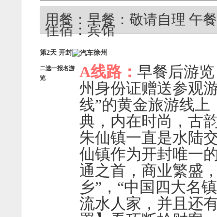
用餐：早餐：敬请自理 午
住宿：宾馆
第2天 开封
徐州
A线路：
早餐后游览
二选一报名游
览
州身份证赠送参观游
线”的黄金旅游线上
典，内在时尚，古韵
朱仙镇一直是水陆
仙镇作为开封唯一
通之首，商业繁盛，
乡”，“中国四大名
流水人家，并且还