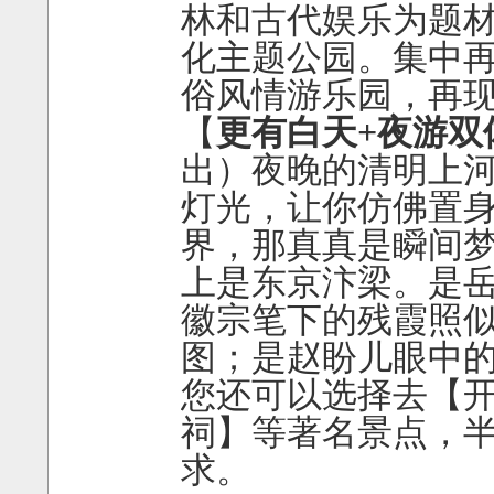
林和古代娱乐为题
化主题公园。集中
俗风情游乐园，再
【
更有白天+夜游双
出）夜晚的清明上
灯光，让你仿佛置身
界，那真真是瞬间
上是东京汴梁。是岳
徽宗笔下的残霞照
图；是赵盼儿眼中
您还可以选择去【
祠】等著名景点，
求。